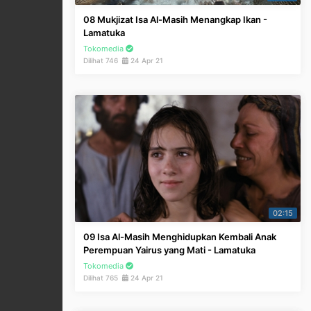
08 Mukjizat Isa Al-Masih Menangkap Ikan -
Lamatuka
Tokomedia
Dilihat 746
24 Apr 21
02:15
09 Isa Al-Masih Menghidupkan Kembali Anak
Perempuan Yairus yang Mati - Lamatuka
Tokomedia
Dilihat 765
24 Apr 21