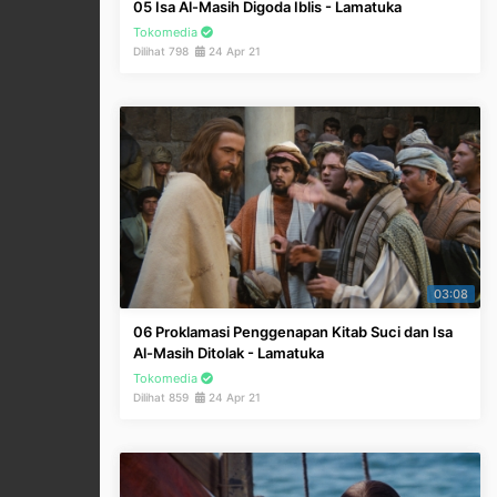
05 Isa Al-Masih Digoda Iblis - Lamatuka
Tokomedia
Dilihat 798
24 Apr 21
03:08
06 Proklamasi Penggenapan Kitab Suci dan Isa
Al-Masih Ditolak - Lamatuka
Tokomedia
Dilihat 859
24 Apr 21