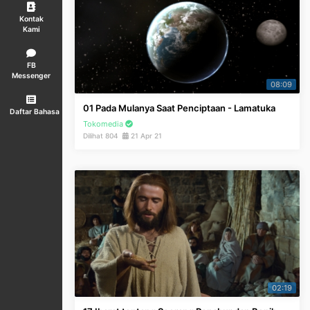
Kontak
Kami
FB
Messenger
08:09
01 Pada Mulanya Saat Penciptaan - Lamatuka
Daftar Bahasa
Tokomedia
Dilihat 804
21 Apr 21
02:19