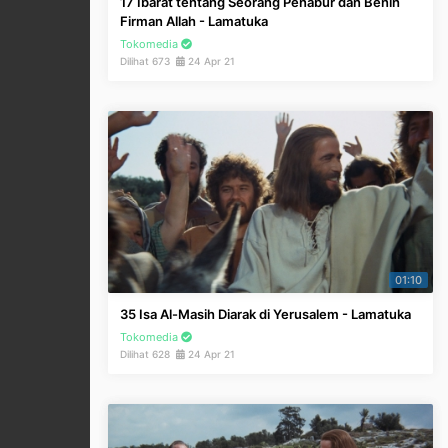
17 Ibarat tentang Seorang Penabur dan Benih
Firman Allah - Lamatuka
Tokomedia
Dilihat 673
24 Apr 21
01:10
35 Isa Al-Masih Diarak di Yerusalem - Lamatuka
Tokomedia
Dilihat 628
24 Apr 21