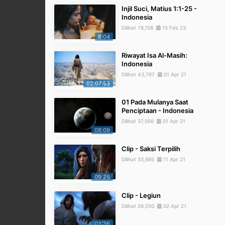
Injil Suci, Matius 1:1-25 -
Indonesia
Dilihat 78,158
15 Feb 23
6:04
Riwayat Isa Al-Masih:
Indonesia
Dilihat 43,767
01 Apr 21
02:07:53
01 Pada Mulanya Saat
Penciptaan - Indonesia
Dilihat 37,056
01 Apr 21
08:09
Clip - Saksi Terpilih
Dilihat 33,665
11 Apr 21
09:26
Clip - Legiun
Dilihat 26,550
02 Apr 21
03:36