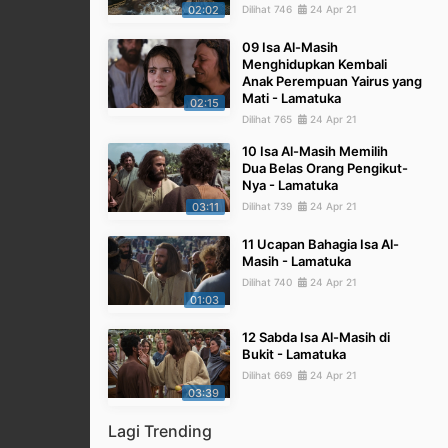
02:02
Dilihat 746
24 Apr 21
09 Isa Al-Masih
Menghidupkan Kembali
Anak Perempuan Yairus yang
Mati - Lamatuka
02:15
Dilihat 765
24 Apr 21
10 Isa Al-Masih Memilih
Dua Belas Orang Pengikut-
Nya - Lamatuka
03:11
Dilihat 739
24 Apr 21
11 Ucapan Bahagia Isa Al-
Masih - Lamatuka
Dilihat 740
24 Apr 21
01:03
12 Sabda Isa Al-Masih di
Bukit - Lamatuka
Dilihat 669
24 Apr 21
03:39
Lagi Trending