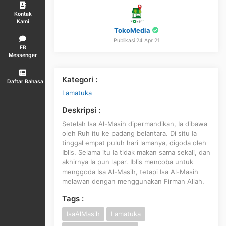
Kontak
Kami
TokoMedia
Publikasi 24 Apr 21
FB
Messenger
Kategori :
Daftar Bahasa
Lamatuka
Deskripsi :
Setelah Isa Al-Masih dipermandikan, Ia dibawa
oleh Ruh itu ke padang belantara. Di situ Ia
tinggal empat puluh hari lamanya, digoda oleh
Iblis. Selama itu Ia tidak makan sama sekali, dan
akhirnya Ia pun lapar. Iblis mencoba untuk
menggoda Isa Al-Masih, tetapi Isa Al-Masih
melawan dengan menggunakan Firman Allah.
Tags :
IsaAlMasih
Lamatuka