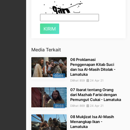
Media Terkait
06 Proklamasi
Penggenapan Kitab Suci
dan Isa Al-Masih Ditolak -
Lamatuka
03:08
Dilihat 859
24 Apr 21
07 Ibarat tentang Orang
dari Mazhab Farisi dengan
Pemungut Cukai - Lamatuka
01:03
Dilihat 869
24 Apr 21
08 Mukjizat Isa Al-Masih
Menangkap Ikan -
Lamatuka