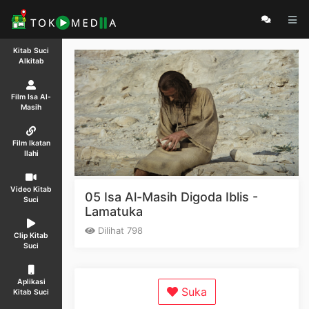
Kitab Suci
Alkitab
Film Isa Al-
Masih
Film Ikatan
Ilahi
Video Kitab
05 Isa Al-Masih Digoda Iblis -
Suci
Lamatuka
Dilihat 798
Clip Kitab
Suci
Aplikasi
Suka
Kitab Suci