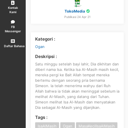
Kontak
TokoMedia
Kami
Publikasi 24 Apr 21
FB
Messenger
Kategori :
Ogan
Daftar Bahasa
Deskripsi :
Satu minggu setelah bayi lahir, Dia dikhitan dan
diberi nama Isa. Ketika Isa Al-Masih masih kecil,
mereka pergi ke Bait Allah tempat mereka
bertemu dengan seorang pria bernama
Simeon. Ia telah menerima wahyu dari Ruh
Allah bahwa ia tidak akan meninggal sebelum ia
melihat Al-Masih, yang datang dari Tuhan.
Simeon melihat Isa Al-Masih dan menyatakan
Dia sebagai Al-Masih yang dijanjikan.
Tags :
IsaAlMasih
Ogan
MasaKecilIsaAlMasih