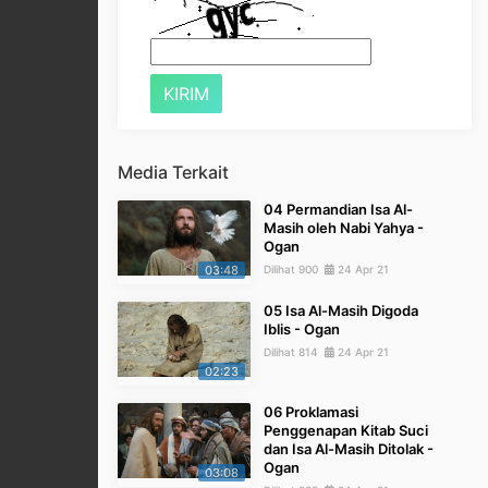
Media Terkait
04 Permandian Isa Al-
Masih oleh Nabi Yahya -
Ogan
03:48
Dilihat 900
24 Apr 21
05 Isa Al-Masih Digoda
Iblis - Ogan
Dilihat 814
24 Apr 21
02:23
06 Proklamasi
Penggenapan Kitab Suci
dan Isa Al-Masih Ditolak -
Ogan
03:08