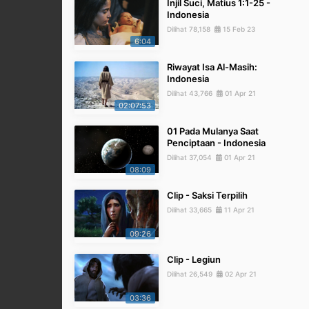
Injil Suci, Matius 1:1-25 -
Indonesia
Dilihat 78,158
15 Feb 23
6:04
Riwayat Isa Al-Masih:
Indonesia
Dilihat 43,766
01 Apr 21
02:07:53
01 Pada Mulanya Saat
Penciptaan - Indonesia
Dilihat 37,054
01 Apr 21
08:09
Clip - Saksi Terpilih
Dilihat 33,665
11 Apr 21
09:26
Clip - Legiun
Dilihat 26,549
02 Apr 21
03:36