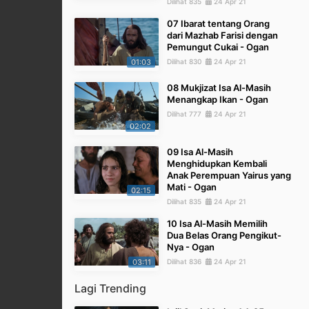
Dilihat 835
24 Apr 21
07 Ibarat tentang Orang
dari Mazhab Farisi dengan
Pemungut Cukai - Ogan
01:03
Dilihat 830
24 Apr 21
08 Mukjizat Isa Al-Masih
Menangkap Ikan - Ogan
Dilihat 777
24 Apr 21
02:02
09 Isa Al-Masih
Menghidupkan Kembali
Anak Perempuan Yairus yang
Mati - Ogan
02:15
Dilihat 835
24 Apr 21
10 Isa Al-Masih Memilih
Dua Belas Orang Pengikut-
Nya - Ogan
03:11
Dilihat 836
24 Apr 21
Lagi Trending