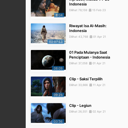
Indonesia
Dilihat 78,159
15 Feb 23
6:04
Riwayat Isa Al-Masih:
Indonesia
Dilihat 43,768
01 Apr 21
02:07:53
01 Pada Mulanya Saat
Penciptaan - Indonesia
Dilihat 37,058
01 Apr 21
08:09
Clip - Saksi Terpilih
Dilihat 33,666
11 Apr 21
09:26
Clip - Legiun
Dilihat 26,551
02 Apr 21
03:36