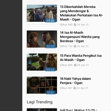
13 Diberkahilah Mereka
yang Mendengar &
Melakukan Perkataan Isa Al-
Masih - Ogan
00:20
Dilihat 690
24 Apr 21
14 Isa Al-Masih
Mengampuni Wanita yang
Berdosa - Ogan
02:57
Dilihat 730
24 Apr 21
15 Para Wanita Pengikut Isa
Al-Masih - Ogan
Dilihat 694
24 Apr 21
00:44
16 Nabi Yahya dalam
Penjara - Ogan
Dilihat 691
24 Apr 21
01:57
Lagi Trending
Injil Suci, Matius 1:1-25 -