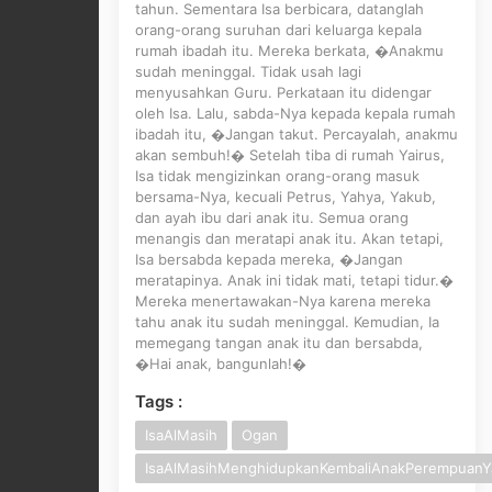
tahun. Sementara Isa berbicara, datanglah
orang-orang suruhan dari keluarga kepala
rumah ibadah itu. Mereka berkata, �Anakmu
sudah meninggal. Tidak usah lagi
menyusahkan Guru. Perkataan itu didengar
oleh Isa. Lalu, sabda-Nya kepada kepala rumah
ibadah itu, �Jangan takut. Percayalah, anakmu
akan sembuh!� Setelah tiba di rumah Yairus,
Isa tidak mengizinkan orang-orang masuk
bersama-Nya, kecuali Petrus, Yahya, Yakub,
dan ayah ibu dari anak itu. Semua orang
menangis dan meratapi anak itu. Akan tetapi,
Isa bersabda kepada mereka, �Jangan
meratapinya. Anak ini tidak mati, tetapi tidur.�
Mereka menertawakan-Nya karena mereka
tahu anak itu sudah meninggal. Kemudian, Ia
memegang tangan anak itu dan bersabda,
�Hai anak, bangunlah!�
Tags :
IsaAlMasih
Ogan
IsaAlMasihMenghidupkanKembaliAnakPerempuanYa