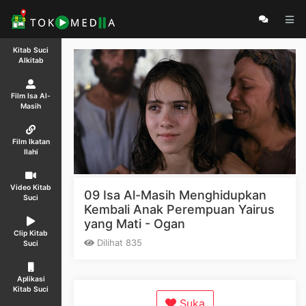
Kitab Suci
Alkitab
Film Isa Al-
Masih
Film Ikatan
Ilahi
Video Kitab
09 Isa Al-Masih Menghidupkan
Suci
Kembali Anak Perempuan Yairus
yang Mati - Ogan
Clip Kitab
Dilihat 835
Suci
Aplikasi
Kitab Suci
Suka