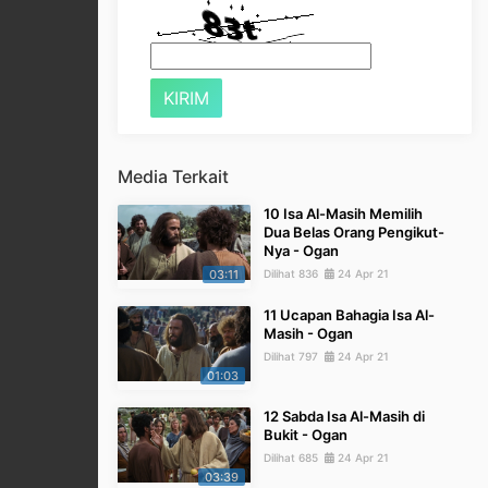
Media Terkait
10 Isa Al-Masih Memilih
Dua Belas Orang Pengikut-
Nya - Ogan
03:11
Dilihat 836
24 Apr 21
11 Ucapan Bahagia Isa Al-
Masih - Ogan
Dilihat 797
24 Apr 21
01:03
12 Sabda Isa Al-Masih di
Bukit - Ogan
Dilihat 685
24 Apr 21
03:39