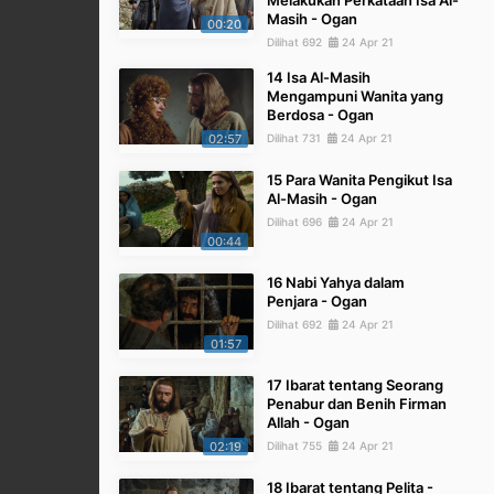
Melakukan Perkataan Isa Al-
Masih - Ogan
00:20
Dilihat 692
24 Apr 21
14 Isa Al-Masih
Mengampuni Wanita yang
Berdosa - Ogan
02:57
Dilihat 731
24 Apr 21
15 Para Wanita Pengikut Isa
Al-Masih - Ogan
Dilihat 696
24 Apr 21
00:44
16 Nabi Yahya dalam
Penjara - Ogan
Dilihat 692
24 Apr 21
01:57
17 Ibarat tentang Seorang
Penabur dan Benih Firman
Allah - Ogan
02:19
Dilihat 755
24 Apr 21
18 Ibarat tentang Pelita -