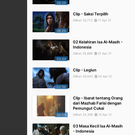
08:09
Clip - Saksi Terpilih
Dilihat 33,772
11 Apr 21
09:26
02 Kelahiran Isa Al-Masih -
Indonesia
Dilihat 26,868
01 Apr 21
03:44
Clip - Legiun
Dilihat 26,640
02 Apr 21
03:36
Clip - Ibarat tentang Orang
dari Mazhab Farisi dengan
Pemungut Cukai
00:55
Dilihat 24,269
15 Apr 21
03 Masa Kecil Isa Al-Masih
- Indonesia