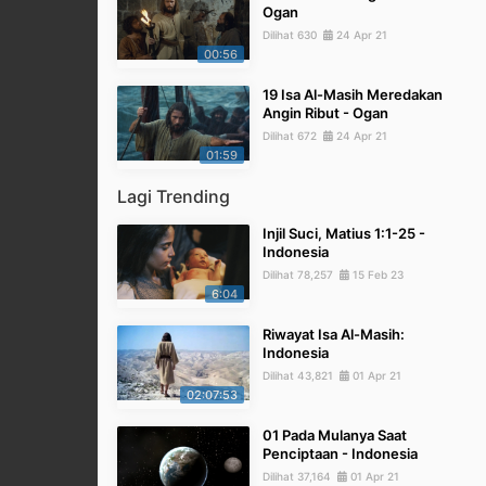
Ogan
Dilihat 630
24 Apr 21
00:56
19 Isa Al-Masih Meredakan
Angin Ribut - Ogan
Dilihat 672
24 Apr 21
01:59
Lagi Trending
Injil Suci, Matius 1:1-25 -
Indonesia
Dilihat 78,257
15 Feb 23
6:04
Riwayat Isa Al-Masih:
Indonesia
Dilihat 43,821
01 Apr 21
02:07:53
01 Pada Mulanya Saat
Penciptaan - Indonesia
Dilihat 37,164
01 Apr 21