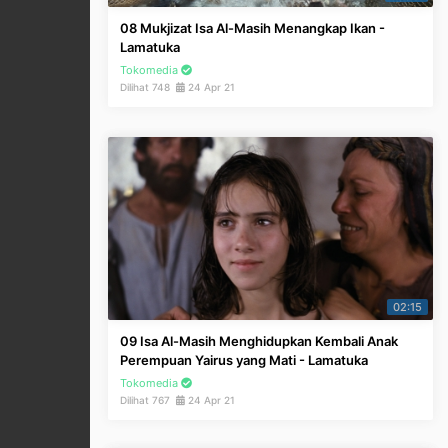
08 Mukjizat Isa Al-Masih Menangkap Ikan -
Lamatuka
Tokomedia
Dilihat 748
24 Apr 21
02:15
09 Isa Al-Masih Menghidupkan Kembali Anak
Perempuan Yairus yang Mati - Lamatuka
Tokomedia
Dilihat 767
24 Apr 21