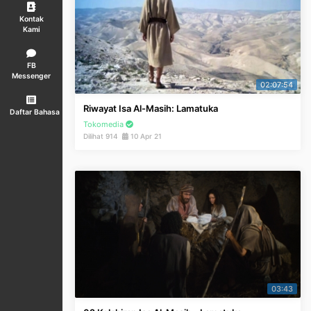
Kontak
Kami
FB
Messenger
02:07:54
Riwayat Isa Al-Masih: Lamatuka
Daftar Bahasa
Tokomedia
Dilihat 914
10 Apr 21
03:43