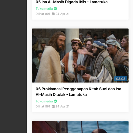
05 Isa Al-Masih Digoda Iblis - Lamatuka
Tokomedia
Dilihat 801
24 Apr 21
03:08
06 Proklamasi Penggenapan Kitab Suci dan Isa
Al-Masih Ditolak - Lamatuka
Tokomedia
Dilihat 861
24 Apr 21