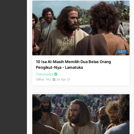
03:11
10 Isa Al-Masih Memilih Dua Belas Orang
Pengikut-Nya - Lamatuka
Tokomedia
Dilihat 742
24 Apr 21