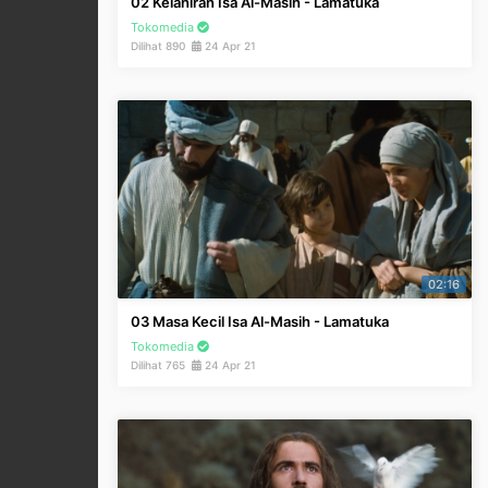
02 Kelahiran Isa Al-Masih - Lamatuka
Tokomedia
Dilihat 890
24 Apr 21
02:16
03 Masa Kecil Isa Al-Masih - Lamatuka
Tokomedia
Dilihat 765
24 Apr 21