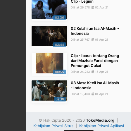
Clip - Legiun
Dilihat 26,578
02 Apr 21
03:36
02 Kelahiran Isa Al-Masih -
Indonesia
Dilihat 25,767
01 Apr 21
03:44
Clip - Ibarat tentang Orang
dari Mazhab Farisi dengan
Pemungut Cukai
00:55
Dilihat 24,213
15 Apr 21
03 Masa Kecil Isa Al-Masih
- Indonesia
Dilihat 19,463
01 Apr 21
02:16
© Hak Cipta 2020 - 2026
TokoMedia.org
|
Kebijakan Privasi Situs
|
Kebijakan Privasi Aplikasi