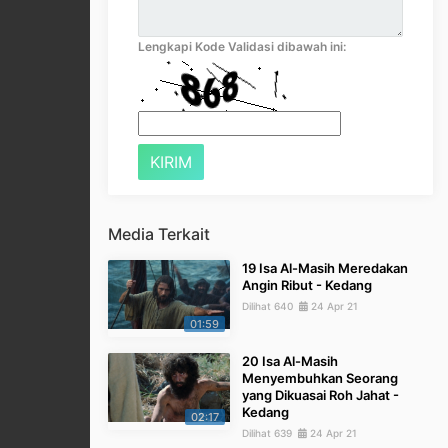
Lengkapi Kode Validasi dibawah ini:
Media Terkait
19 Isa Al-Masih Meredakan
Angin Ribut - Kedang
Dilihat 640
24 Apr 21
01:59
20 Isa Al-Masih
Menyembuhkan Seorang
yang Dikuasai Roh Jahat -
Kedang
02:17
Dilihat 639
24 Apr 21