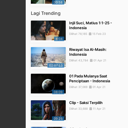
00:58
Lagi Trending
Injil Suci, Matius 1:1-25 -
Indonesia
Dilihat 78,185
15 Feb 23
6:04
Riwayat Isa Al-Masih:
Indonesia
Dilihat 43,784
01 Apr 21
02:07:53
01 Pada Mulanya Saat
Penciptaan - Indonesia
Dilihat 37,069
01 Apr 21
08:09
Clip - Saksi Terpilih
Dilihat 33,688
11 Apr 21
09:26