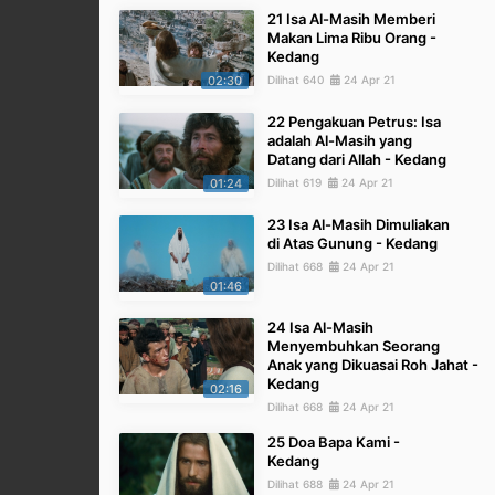
21 Isa Al-Masih Memberi
Makan Lima Ribu Orang -
Kedang
02:30
Dilihat 640
24 Apr 21
22 Pengakuan Petrus: Isa
adalah Al-Masih yang
Datang dari Allah - Kedang
01:24
Dilihat 619
24 Apr 21
23 Isa Al-Masih Dimuliakan
di Atas Gunung - Kedang
Dilihat 668
24 Apr 21
01:46
24 Isa Al-Masih
Menyembuhkan Seorang
Anak yang Dikuasai Roh Jahat -
Kedang
02:16
Dilihat 668
24 Apr 21
25 Doa Bapa Kami -
Kedang
Dilihat 688
24 Apr 21