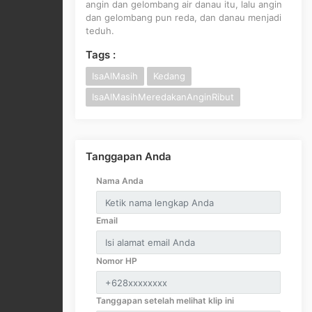
angin dan gelombang air danau itu, lalu angin
dan gelombang pun reda, dan danau menjadi
teduh.
Tags :
IsaAlMasih
Kedang
IsaAlMasihMeredakanAnginRibut
Tanggapan Anda
Nama Anda
Email
Nomor HP
Tanggapan setelah melihat klip ini