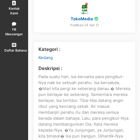
Kontak
Kami
TokoMedia
Publikasi 24 Apr 21
FB
Messenger
Kategori :
Daftar Bahasa
Kedang
Deskripsi :
Pada suatu hari, Isa bersama para pengikut-
Nya naik ke sebuah perahu. Isa bersabda,
�Mari kita pergi ke seberang danau.� Mereka
pun berlayar ke seberang. Sementara mereka
berlayar, Isa tertidur. Tiba-tiba datang angin
ribut yang kencang sekali. Air masuk
membanjiri perahu itu dan mereka semua
berada dalam bahaya. Lalu, para pengikut-Nya
datang membangunkan Dia. Kata mereka
kepada-Nya, �Ya Junjungan, ya Junjungan,
kita binasa!� Isa pun bangun. Dihardik-Nya