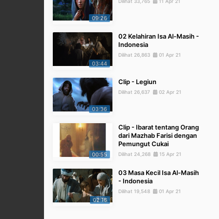
Dilihat 33,765
11 Apr 21
09:26
02 Kelahiran Isa Al-Masih -
Indonesia
Dilihat 26,863
01 Apr 21
03:44
Clip - Legiun
Dilihat 26,637
02 Apr 21
03:36
Clip - Ibarat tentang Orang
dari Mazhab Farisi dengan
Pemungut Cukai
00:55
Dilihat 24,268
15 Apr 21
03 Masa Kecil Isa Al-Masih
- Indonesia
Dilihat 19,548
01 Apr 21
02:16