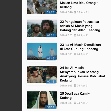
Makan Lima Ribu Orang -
Kedang
02:30
Dilihat 640
24 Apr 21
22 Pengakuan Petrus: Isa
adalah Al-Masih yang
Datang dari Allah - Kedang
01:24
Dilihat 620
24 Apr 21
23 Isa Al-Masih Dimuliakan
di Atas Gunung - Kedang
Dilihat 668
24 Apr 21
01:46
24 Isa Al-Masih
Menyembuhkan Seorang
Anak yang Dikuasai Roh Jahat -
Kedang
02:16
Dilihat 669
24 Apr 21
25 Doa Bapa Kami -
Kedang
Dilihat 688
24 Apr 21
00:58