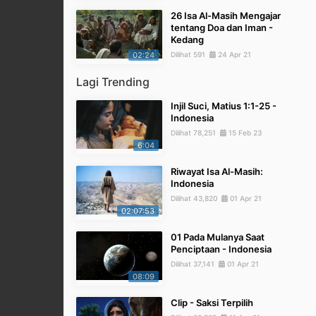
26 Isa Al-Masih Mengajar
tentang Doa dan Iman -
Kedang
02:24
Dilihat 591
24 Apr 21
Lagi Trending
Injil Suci, Matius 1:1-25 -
Indonesia
Dilihat 78,251
15 Feb 23
6:04
Riwayat Isa Al-Masih:
Indonesia
Dilihat 43,820
01 Apr 21
02:07:53
01 Pada Mulanya Saat
Penciptaan - Indonesia
Dilihat 37,141
01 Apr 21
08:09
Clip - Saksi Terpilih