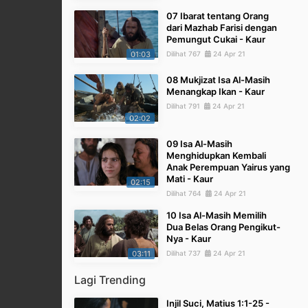
07 Ibarat tentang Orang
dari Mazhab Farisi dengan
Pemungut Cukai - Kaur
01:03
Dilihat 767
24 Apr 21
08 Mukjizat Isa Al-Masih
Menangkap Ikan - Kaur
Dilihat 791
24 Apr 21
02:02
09 Isa Al-Masih
Menghidupkan Kembali
Anak Perempuan Yairus yang
Mati - Kaur
02:15
Dilihat 764
24 Apr 21
10 Isa Al-Masih Memilih
Dua Belas Orang Pengikut-
Nya - Kaur
03:11
Dilihat 737
24 Apr 21
Lagi Trending
Injil Suci, Matius 1:1-25 -