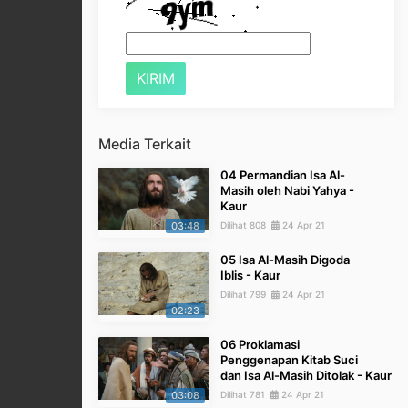
Media Terkait
04 Permandian Isa Al-
Masih oleh Nabi Yahya -
Kaur
03:48
Dilihat 808
24 Apr 21
05 Isa Al-Masih Digoda
Iblis - Kaur
Dilihat 799
24 Apr 21
02:23
06 Proklamasi
Penggenapan Kitab Suci
dan Isa Al-Masih Ditolak - Kaur
03:08
Dilihat 781
24 Apr 21