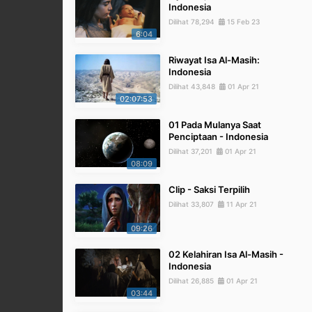
Indonesia
Dilihat 78,294
15 Feb 23
6:04
Riwayat Isa Al-Masih:
Indonesia
Dilihat 43,848
01 Apr 21
02:07:53
01 Pada Mulanya Saat
Penciptaan - Indonesia
Dilihat 37,201
01 Apr 21
08:09
Clip - Saksi Terpilih
Dilihat 33,807
11 Apr 21
09:26
02 Kelahiran Isa Al-Masih -
Indonesia
Dilihat 26,885
01 Apr 21
03:44