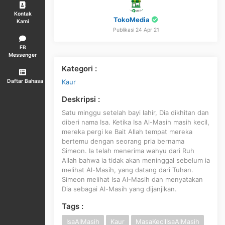
Kontak
TokoMedia
Kami
Publikasi 24 Apr 21
FB
Messenger
Kategori :
Kaur
Daftar Bahasa
Deskripsi :
Satu minggu setelah bayi lahir, Dia dikhitan dan
diberi nama Isa. Ketika Isa Al-Masih masih kecil,
mereka pergi ke Bait Allah tempat mereka
bertemu dengan seorang pria bernama
Simeon. Ia telah menerima wahyu dari Ruh
Allah bahwa ia tidak akan meninggal sebelum ia
melihat Al-Masih, yang datang dari Tuhan.
Simeon melihat Isa Al-Masih dan menyatakan
Dia sebagai Al-Masih yang dijanjikan.
Tags :
IsaAlMasih
Kaur
MasaKecilIsaAlMasih