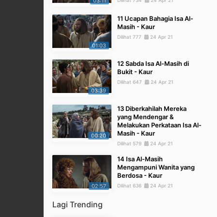
03:11
Dilihat 734
24 Apr 21
11 Ucapan Bahagia Isa Al-
Masih - Kaur
Dilihat 777
24 Apr 21
01:03
12 Sabda Isa Al-Masih di
Bukit - Kaur
Dilihat 647
24 Apr 21
03:39
13 Diberkahilah Mereka
yang Mendengar &
Melakukan Perkataan Isa Al-
Masih - Kaur
00:20
Dilihat 579
24 Apr 21
14 Isa Al-Masih
Mengampuni Wanita yang
Berdosa - Kaur
02:57
Dilihat 636
24 Apr 21
Lagi Trending