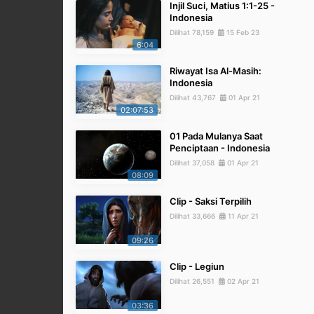
Injil Suci, Matius 1:1-25 -
Indonesia
Dilihat 78,159
15 Feb 23
6:04
Riwayat Isa Al-Masih:
Indonesia
Dilihat 43,767
01 Apr 21
02:07:53
01 Pada Mulanya Saat
Penciptaan - Indonesia
Dilihat 37,058
01 Apr 21
08:09
Clip - Saksi Terpilih
Dilihat 33,666
11 Apr 21
09:26
Clip - Legiun
Dilihat 26,551
02 Apr 21
03:36