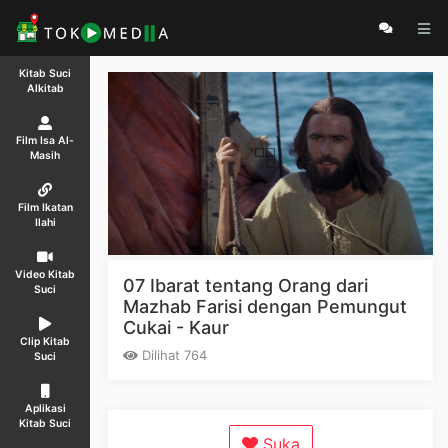
Kitab Suci
Alkitab
Film Isa Al-
Masih
Film Ikatan
Ilahi
Video Kitab
07 Ibarat tentang Orang dari
Suci
Mazhab Farisi dengan Pemungut
Cukai - Kaur
Clip Kitab
Dilihat 764
Suci
Aplikasi
Kitab Suci
Suka