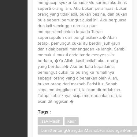
mengucap syukur kepada-Mu karena aku tidak
seperti orang lain. Aku bukan perampas, bukan
orang yang tidak adil, bukan pezina, dan bukan
pula seperti pemungut cukai ini. Aku berpuasa
dua kali seminggu dan aku pun
mempersembahkan kepada Tuhan
sepersepuluh dari penghasilanku.� Akan
tetapi, pemungut cukai itu berdiri jauh-jauh
dan tidak berani menengadah ke langit. Sambil
memukul-mukul dada tanda menyesal ia
berkata, �Ya Allah, kasihanilah aku, orang
yang berdosa!� Aku berkata kepadamu,
pemungut cukai itu pulang ke rumahnya
sebagai orang yang dibenarkan oleh Allah,
bukan orang dari mazhab Farisi itu. Sebab
siapa meninggikan diri, ia akan direndahkan.
Tetapi sebaliknya, siapa merendahkan diri, ia
akan ditinggikan.�
Tags :
IsaAlMasih
Kaur
IbarattentangOrangdariMazhabFarisidenganPemun