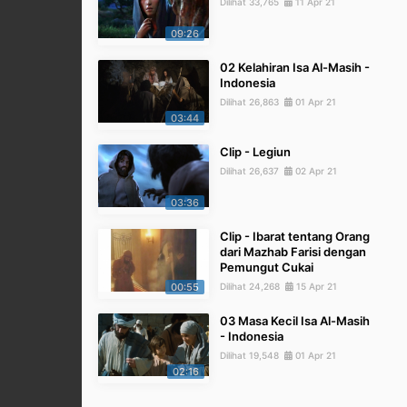
Dilihat 33,765
11 Apr 21
09:26
02 Kelahiran Isa Al-Masih -
Indonesia
Dilihat 26,863
01 Apr 21
03:44
Clip - Legiun
Dilihat 26,637
02 Apr 21
03:36
Clip - Ibarat tentang Orang
dari Mazhab Farisi dengan
Pemungut Cukai
00:55
Dilihat 24,268
15 Apr 21
03 Masa Kecil Isa Al-Masih
- Indonesia
Dilihat 19,548
01 Apr 21
02:16