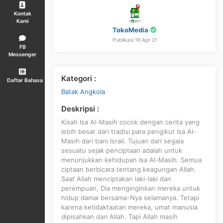
Kontak
Kami
TokoMedia
Publikasi 16 Apr 21
FB
Messenger
Kategori :
Daftar Bahasa
Batak Angkola
Deskripsi :
Kisah Isa Al-Masih cocok dengan cerita yang
lebih besar dari tradisi para pengikut Isa Al-
Masih dari bani Israil. Tujuan dari segala
sesuatu sejak penciptaan adalah untuk
menunjukkan kehidupan Isa Al-Masih. Semua
ciptaan berbicara tentang keagungan Allah.
Saat Allah menciptakan laki-laki dan
perempuan, Dia menginginkan mereka untuk
hidup damai bersama-Nya selamanya. Tetapi
karena ketidaktaatan mereka, umat manusia
dipisahkan dari Allah. Tapi Allah masih