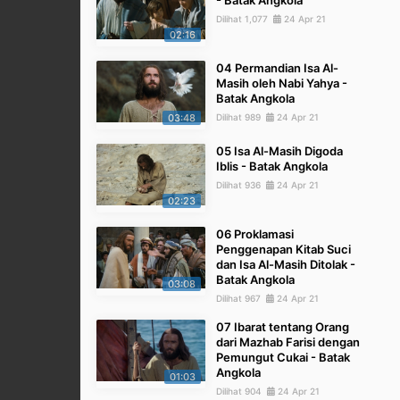
- Batak Angkola
Dilihat 1,077
24 Apr 21
02:16
04 Permandian Isa Al-
Masih oleh Nabi Yahya -
Batak Angkola
03:48
Dilihat 989
24 Apr 21
05 Isa Al-Masih Digoda
Iblis - Batak Angkola
Dilihat 936
24 Apr 21
02:23
06 Proklamasi
Penggenapan Kitab Suci
dan Isa Al-Masih Ditolak -
Batak Angkola
03:08
Dilihat 967
24 Apr 21
07 Ibarat tentang Orang
dari Mazhab Farisi dengan
Pemungut Cukai - Batak
Angkola
01:03
Dilihat 904
24 Apr 21