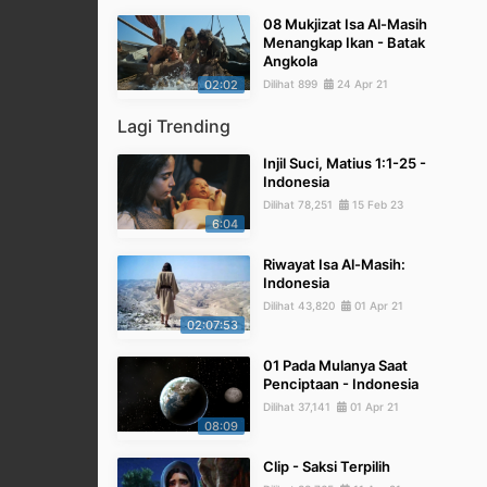
08 Mukjizat Isa Al-Masih
Menangkap Ikan - Batak
Angkola
02:02
Dilihat 899
24 Apr 21
Lagi Trending
Injil Suci, Matius 1:1-25 -
Indonesia
Dilihat 78,251
15 Feb 23
6:04
Riwayat Isa Al-Masih:
Indonesia
Dilihat 43,820
01 Apr 21
02:07:53
01 Pada Mulanya Saat
Penciptaan - Indonesia
Dilihat 37,141
01 Apr 21
08:09
Clip - Saksi Terpilih