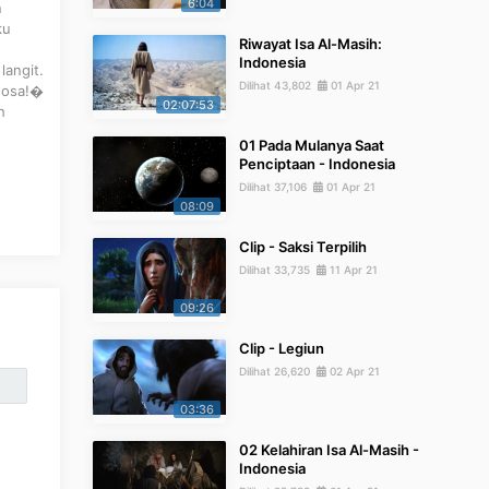
6:04
n
ku
Riwayat Isa Al-Masih:
Indonesia
langit.
Dilihat 43,802
01 Apr 21
rdosa!�
02:07:53
h
01 Pada Mulanya Saat
Penciptaan - Indonesia
Dilihat 37,106
01 Apr 21
08:09
Clip - Saksi Terpilih
Dilihat 33,735
11 Apr 21
09:26
Clip - Legiun
Dilihat 26,620
02 Apr 21
03:36
02 Kelahiran Isa Al-Masih -
Indonesia