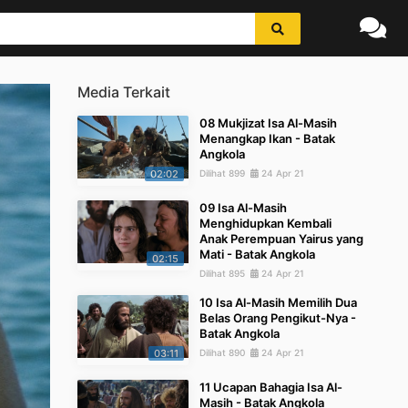
Media Terkait
08 Mukjizat Isa Al-Masih
Menangkap Ikan - Batak
Angkola
02:02
Dilihat 899
24 Apr 21
09 Isa Al-Masih
Menghidupkan Kembali
Anak Perempuan Yairus yang
Mati - Batak Angkola
02:15
Dilihat 895
24 Apr 21
10 Isa Al-Masih Memilih Dua
Belas Orang Pengikut-Nya -
Batak Angkola
03:11
Dilihat 890
24 Apr 21
11 Ucapan Bahagia Isa Al-
Masih - Batak Angkola