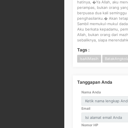
hatinya, �Ya Allah, aku men
perampas, bukan orang yang 
berpuasa dua kali semingg
penghasilanku.� Akan tetapi
Sambil memukul-mukul dada 
Aku berkata kepadamu, pemu
Allah, bukan orang dari mazh
sebaliknya, siapa merendahka
Tags :
IsaAlMasih
BatakAngkol
Tanggapan Anda
Nama Anda
Email
Nomor HP