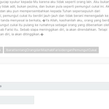
gucap syukur kepada-Mu karena aku tidak seperti orang lain. Aku buka
tidak adil, bukan pezina, dan bukan pula seperti pemungut cukai ini. A
u dan aku pun mempersembahkan kepada Tuhan sepersepuluh dari
, pemungut cukai itu berdiri jauh-jauh dan tidak berani menengadah ke 
tanda menyesal ia berkata, �Ya Allah, kasihanilah aku, orang yang be
ngut cukai itu pulang ke rumahnya sebagai orang yang dibenarkan ole
ab Farisi itu. Sebab siapa meninggikan diri, ia akan direndahkan. Tetapi
n diri, ia akan ditinggikan.�
a
IbarattentangOrangdariMazhabFarisidenganPemungutCukai