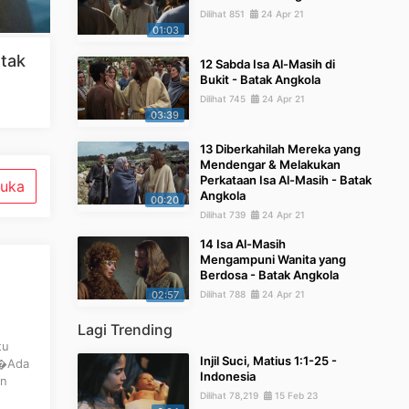
Dilihat 851
24 Apr 21
01:03
atak
12 Sabda Isa Al-Masih di
Bukit - Batak Angkola
Dilihat 745
24 Apr 21
03:39
13 Diberkahilah Mereka yang
Mendengar & Melakukan
Perkataan Isa Al-Masih - Batak
uka
Angkola
00:20
Dilihat 739
24 Apr 21
14 Isa Al-Masih
Mengampuni Wanita yang
Berdosa - Batak Angkola
02:57
Dilihat 788
24 Apr 21
Lagi Trending
tu
Injil Suci, Matius 1:1-25 -
 �Ada
Indonesia
an
Dilihat 78,219
15 Feb 23