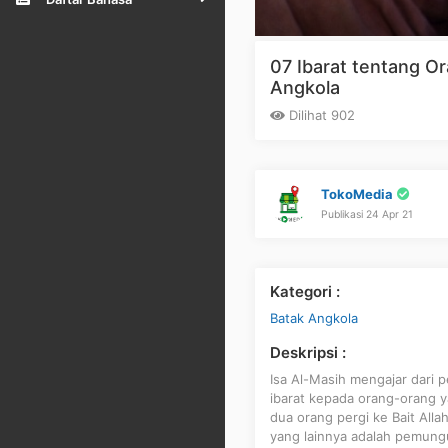
07 Ibarat tentang O
Angkola
Dilihat 902
TokoMedia
Publikasi 24 Apr 21
Kategori :
Batak Angkola
Deskripsi :
Isa Al-Masih mengajar dari 
ibarat kepada orang-orang 
dua orang pergi ke Bait Alla
yang lainnya adalah pemungut