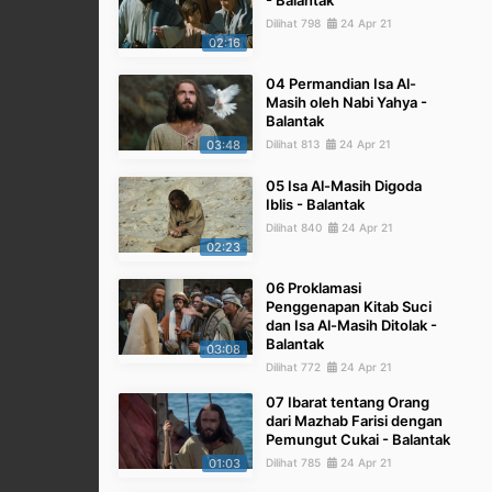
- Balantak
Dilihat 798
24 Apr 21
02:16
04 Permandian Isa Al-
Masih oleh Nabi Yahya -
Balantak
03:48
Dilihat 813
24 Apr 21
05 Isa Al-Masih Digoda
Iblis - Balantak
Dilihat 840
24 Apr 21
02:23
06 Proklamasi
Penggenapan Kitab Suci
dan Isa Al-Masih Ditolak -
Balantak
03:08
Dilihat 772
24 Apr 21
07 Ibarat tentang Orang
dari Mazhab Farisi dengan
Pemungut Cukai - Balantak
01:03
Dilihat 785
24 Apr 21