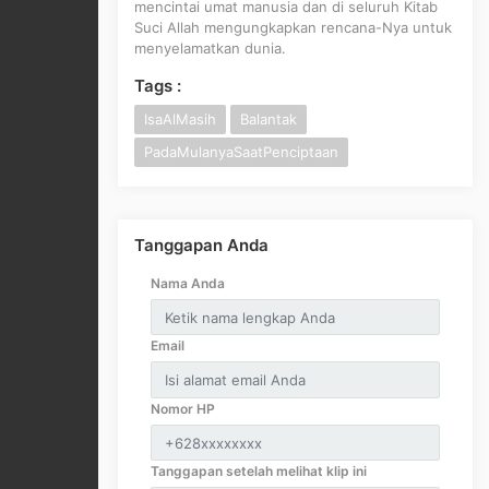
mencintai umat manusia dan di seluruh Kitab
Suci Allah mengungkapkan rencana-Nya untuk
menyelamatkan dunia.
Tags :
IsaAlMasih
Balantak
PadaMulanyaSaatPenciptaan
Tanggapan Anda
Nama Anda
Email
Nomor HP
Tanggapan setelah melihat klip ini