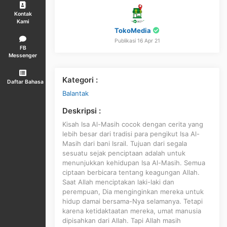
Kontak
Kami
TokoMedia
Publikasi 16 Apr 21
FB
Messenger
Kategori :
Daftar Bahasa
Balantak
Deskripsi :
Kisah Isa Al-Masih cocok dengan cerita yang
lebih besar dari tradisi para pengikut Isa Al-
Masih dari bani Israil. Tujuan dari segala
sesuatu sejak penciptaan adalah untuk
menunjukkan kehidupan Isa Al-Masih. Semua
ciptaan berbicara tentang keagungan Allah.
Saat Allah menciptakan laki-laki dan
perempuan, Dia menginginkan mereka untuk
hidup damai bersama-Nya selamanya. Tetapi
karena ketidaktaatan mereka, umat manusia
dipisahkan dari Allah. Tapi Allah masih