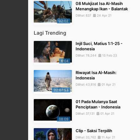
08 Mukjizat Isa Al-Masih
Menangkap Ikan - Balantak
Dilihat 837
24 Apr 21
02:02
Lagi Trending
Injil Suci, Matius 1:1-25 -
Indonesia
Dilihat 78,244
15 Feb 23
6:04
Riwayat Isa Al-Masih:
Indonesia
Dilihat 43,816
01 Apr 21
02:07:53
01 Pada Mulanya Saat
Penciptaan - Indonesia
Dilihat 37,131
01 Apr 21
08:09
Clip - Saksi Terpilih
Dilihat 33,762
11 Apr 21