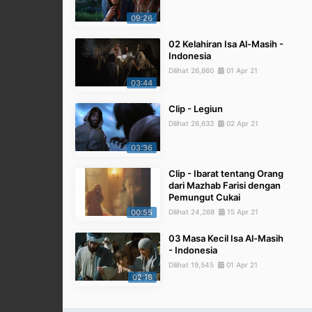
09:26
02 Kelahiran Isa Al-Masih -
Indonesia
Dilihat 26,860
01 Apr 21
03:44
Clip - Legiun
Dilihat 26,633
02 Apr 21
03:36
Clip - Ibarat tentang Orang
dari Mazhab Farisi dengan
Pemungut Cukai
00:55
Dilihat 24,268
15 Apr 21
03 Masa Kecil Isa Al-Masih
- Indonesia
Dilihat 19,545
01 Apr 21
02:16