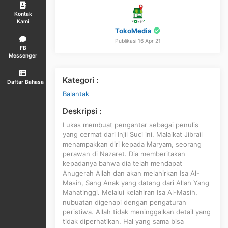
Kontak
Kami
TokoMedia
Publikasi 16 Apr 21
FB
Messenger
Kategori :
Daftar Bahasa
Balantak
Deskripsi :
Lukas membuat pengantar sebagai penulis
yang cermat dari Injil Suci ini. Malaikat Jibrail
menampakkan diri kepada Maryam, seorang
perawan di Nazaret. Dia memberitakan
kepadanya bahwa dia telah mendapat
Anugerah Allah dan akan melahirkan Isa Al-
Masih, Sang Anak yang datang dari Allah Yang
Mahatinggi. Melalui kelahiran Isa Al-Masih,
nubuatan digenapi dengan pengaturan
peristiwa. Allah tidak meninggalkan detail yang
tidak diperhatikan. Hal yang sama bisa