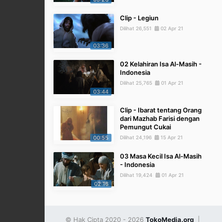
Clip - Legiun
Dilihat 26,551
02 Apr 21
03:36
02 Kelahiran Isa Al-Masih -
Indonesia
Dilihat 25,765
01 Apr 21
03:44
Clip - Ibarat tentang Orang
dari Mazhab Farisi dengan
Pemungut Cukai
00:55
Dilihat 24,196
15 Apr 21
03 Masa Kecil Isa Al-Masih
- Indonesia
Dilihat 19,424
01 Apr 21
02:16
© Hak Cipta 2020 - 2026
TokoMedia.org
|