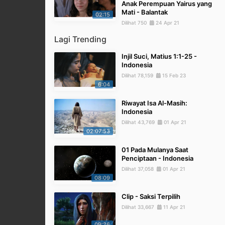
Anak Perempuan Yairus yang
Mati - Balantak
02:15
Dilihat 750
24 Apr 21
Lagi Trending
Injil Suci, Matius 1:1-25 -
Indonesia
Dilihat 78,159
15 Feb 23
6:04
Riwayat Isa Al-Masih:
Indonesia
Dilihat 43,769
01 Apr 21
02:07:53
01 Pada Mulanya Saat
Penciptaan - Indonesia
Dilihat 37,058
01 Apr 21
08:09
Clip - Saksi Terpilih
Dilihat 33,667
11 Apr 21
09:26