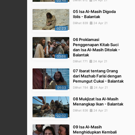
03:48
Dilihat 812
24 Apr 21
05 Isa Al-Masih Digoda
Iblis - Balantak
Dilihat 839
24 Apr 21
02:23
06 Proklamasi
Penggenapan Kitab Suci
dan Isa Al-Masih Ditolak -
Balantak
03:08
Dilihat 771
24 Apr 21
07 Ibarat tentang Orang
dari Mazhab Farisi dengan
Pemungut Cukai - Balantak
01:03
Dilihat 784
24 Apr 21
08 Mukjizat Isa Al-Masih
Menangkap Ikan - Balantak
Dilihat 836
24 Apr 21
02:02
09 Isa Al-Masih
Menghidupkan Kembali