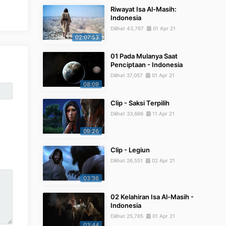
Riwayat Isa Al-Masih:
Indonesia
Dilihat 43,767
01 Apr 21
02:07:53
01 Pada Mulanya Saat
Penciptaan - Indonesia
Dilihat 37,057
01 Apr 21
08:09
Clip - Saksi Terpilih
Dilihat 33,666
11 Apr 21
09:26
Clip - Legiun
Dilihat 26,551
02 Apr 21
03:36
02 Kelahiran Isa Al-Masih -
Indonesia
Dilihat 25,765
01 Apr 21
03:44