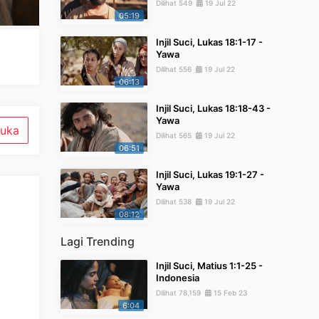
Dilihat 549
19 Jul 22
05:19
Injil Suci, Lukas 18:1-17 -
Yawa
Dilihat 556
19 Jul 22
06:13
Injil Suci, Lukas 18:18-43 -
Yawa
uka
Dilihat 565
19 Jul 22
06:51
Injil Suci, Lukas 19:1-27 -
Yawa
Dilihat 538
19 Jul 22
08:12
Lagi Trending
Injil Suci, Matius 1:1-25 -
Indonesia
Dilihat 78,159
15 Feb 23
6:04