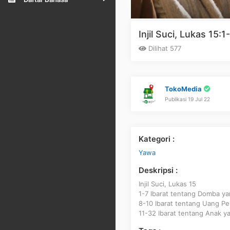
Injil Suci, Lukas 15:
Dilihat 577
TokoMedia
Publikasi 19 Jul 22
Kategori :
Yawa
Deskripsi :
Injil Suci, Lukas 15
1-7 Ibarat tentang Domba ya
8-10 Ibarat tentang Uang Pe
11-32 Ibarat tentang Anak y