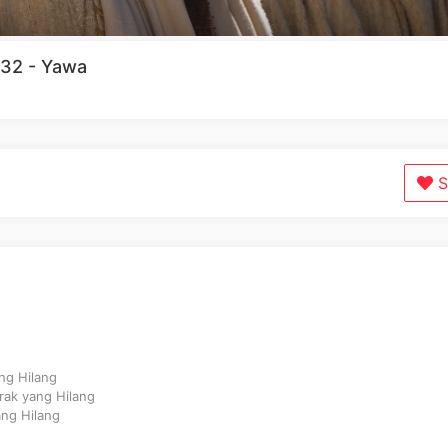
1-32 - Yawa
S
ng Hilang
rak yang Hilang
ang Hilang