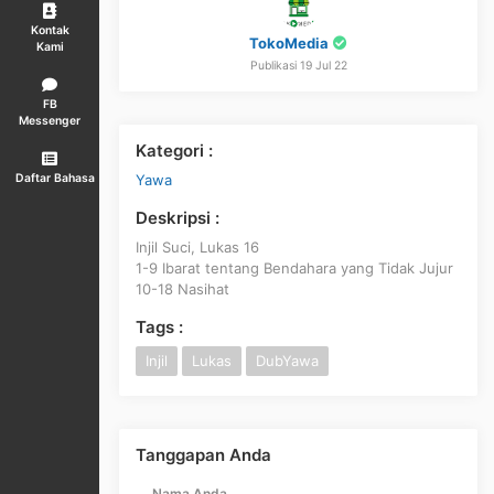
Kontak
TokoMedia
Kami
Publikasi 19 Jul 22
FB
Messenger
Kategori :
Yawa
Daftar Bahasa
Deskripsi :
Injil Suci, Lukas 16
1-9 Ibarat tentang Bendahara yang Tidak Jujur
10-18 Nasihat
Tags :
Injil
Lukas
DubYawa
Tanggapan Anda
Nama Anda