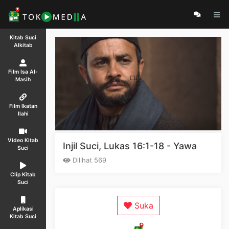
Kitab Suci
Alkitab
Film Isa Al-
Masih
Film Ikatan
Ilahi
Video Kitab
Injil Suci, Lukas 16:1-18 - Yawa
Suci
Dilihat 569
Clip Kitab
Suci
Suka
Aplikasi
Kitab Suci