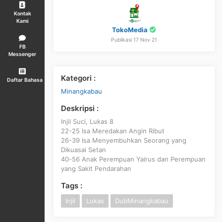
Kontak
Kami
TokoMedia
Publikasi 17 Nov 21
FB
Messenger
Kategori :
Daftar Bahasa
Minangkabau
Deskripsi :
Injil Suci, Lukas 8
22-25 Isa Meredakan Angin Ribut
26-39 Isa Menyembuhkan Seorang yang
Dikuasai Setan
40-56 Anak Perempuan Yairus dan Perempuan
yang Sakit Pendarahan
Tags :
Injil
Lukas
DubMinangkabau