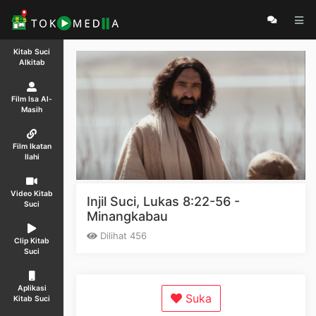
Kitab Suci
Alkitab
Film Isa Al-
Masih
Film Ikatan
Ilahi
Video Kitab
Injil Suci, Lukas 8:22-56 -
Suci
Minangkabau
Dilihat 456
Clip Kitab
Suci
Aplikasi
Suka
Kitab Suci