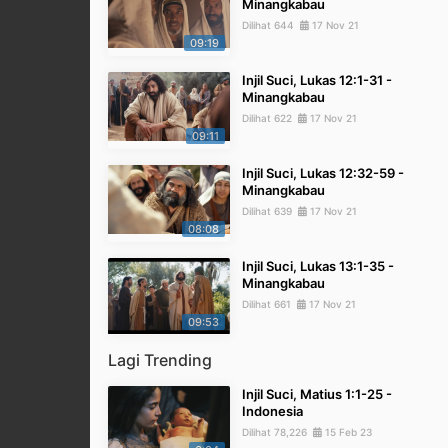
Minangkabau
Dilihat 644
17 Nov 21
09:19
Injil Suci, Lukas 12:1-31 -
Minangkabau
Dilihat 622
17 Nov 21
09:11
Injil Suci, Lukas 12:32-59 -
Minangkabau
Dilihat 639
17 Nov 21
08:08
Injil Suci, Lukas 13:1-35 -
Minangkabau
Dilihat 661
17 Nov 21
09:53
Lagi Trending
Injil Suci, Matius 1:1-25 -
Indonesia
Dilihat 78,226
15 Feb 23