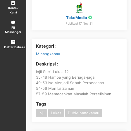
Kontak
Kami
TokoMedia
Publikasi 17 Nov 21
FB
Messenger
Kategori :
Daftar Bahasa
Minangkabau
Deskripsi :
Injil Suci, Lukas 12
35-48 Hamba yang Berjaga-jaga
49-53 Isa Menjadi Sebab Perpecahan
54-56 Menilai Zaman
57-59 Memecahkan Masalah Perselisihan
Tags :
Injil
Lukas
DubMinangkabau