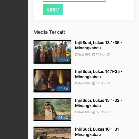
Media Terkait
Injil Suci, Lukas 13:1-35 -
Minangkabau
Dilihat 661
17 Nov 21
09:53
Injil Suci, Lukas 14:1-35 -
Minangkabau
Dilihat 598
17 Nov 21
09:54
Injil Suci, Lukas 15:1-32 -
Minangkabau
Dilihat 605
17 Nov 21
08:43
Injil Suci, Lukas 16:1-31 -
Minangkabau