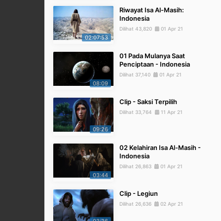
Riwayat Isa Al-Masih:
Indonesia
Dilihat 43,820
01 Apr 21
02:07:53
01 Pada Mulanya Saat
Penciptaan - Indonesia
Dilihat 37,140
01 Apr 21
08:09
Clip - Saksi Terpilih
Dilihat 33,764
11 Apr 21
09:26
02 Kelahiran Isa Al-Masih -
Indonesia
Dilihat 26,863
01 Apr 21
03:44
Clip - Legiun
Dilihat 26,636
02 Apr 21