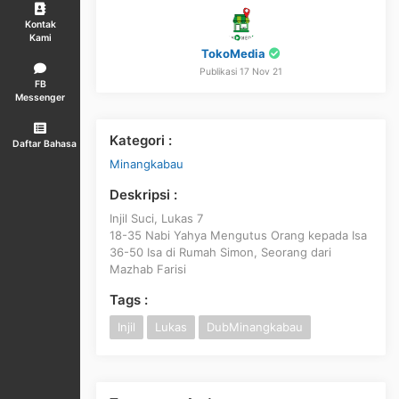
Kontak
Kami
TokoMedia
Publikasi 17 Nov 21
FB
Messenger
Kategori :
Daftar Bahasa
Minangkabau
Deskripsi :
Injil Suci, Lukas 7
18-35 Nabi Yahya Mengutus Orang kepada Isa
36-50 Isa di Rumah Simon, Seorang dari
Mazhab Farisi
Tags :
Injil
Lukas
DubMinangkabau