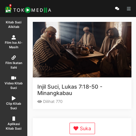
Kitab Suci
Alkitab
Film Isa Al-
Masih
Film Ikatan
Ilahi
Video Kitab
Injil Suci, Lukas 7:18-50 -
Suci
Minangkabau
Dilihat 770
Clip Kitab
Suci
Aplikasi
Suka
Kitab Suci