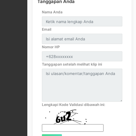
Tanggapan Anda
Nama Anda
Email
Nomor HP
Tanggapan setelah melihat klip ini
Lengkapi Kode Validasi dibawah ini: