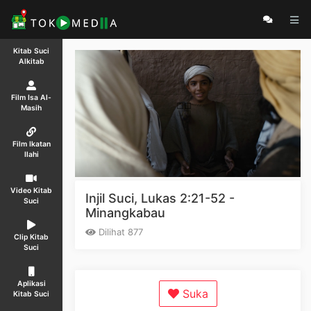
Kitab Suci
Alkitab
Film Isa Al-
Masih
Film Ikatan
Ilahi
Video Kitab
Injil Suci, Lukas 2:21-52 -
Suci
Minangkabau
Dilihat 877
Clip Kitab
Suci
Aplikasi
Suka
Kitab Suci