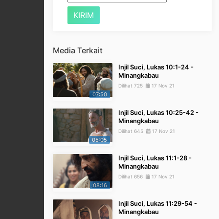
Media Terkait
Injil Suci, Lukas 10:1-24 -
Minangkabau
Dilihat 725
17 Nov 21
07:50
Injil Suci, Lukas 10:25-42 -
Minangkabau
Dilihat 645
17 Nov 21
05:05
Injil Suci, Lukas 11:1-28 -
Minangkabau
Dilihat 656
17 Nov 21
08:16
Injil Suci, Lukas 11:29-54 -
Minangkabau