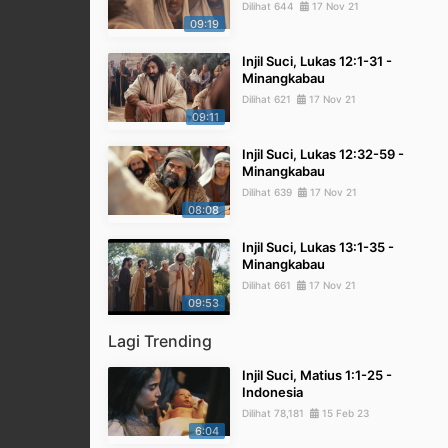
Dilihat 644
17 Nov 21
09:19
Injil Suci, Lukas 12:1-31 -
Minangkabau
Dilihat 621
17 Nov 21
09:11
Injil Suci, Lukas 12:32-59 -
Minangkabau
Dilihat 639
17 Nov 21
08:08
Injil Suci, Lukas 13:1-35 -
Minangkabau
Dilihat 661
17 Nov 21
09:53
Lagi Trending
Injil Suci, Matius 1:1-25 -
Indonesia
Dilihat 78,181
15 Feb 23
6:04