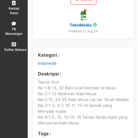
Kontak
Kami
TokoMedia
FB
Publikasi 01 Aug 24
Messenger
Daftar Bahasa
Kategori :
Indonesia
Deskripsi :
Taurat Suci
Kel 1:8-13, 22 Bani Israil Ditindas di Mesir
Kel 2:1-12 Kelahiran Nabi Musa
Kel 2:15, 23-25 Nabi Musa Lari ke Tanah Midian
Kej 3:1-2, 4-7, 10-11, 13-14 Semak yang
Menyala-nyala
Kel 4:1-5, 10, 13-14, 16 Tanda-Tanda Ajaib yang
Menyertai Nabi Musa
Tags :