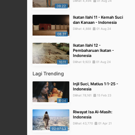
Dilihat 4,494
01 Aug 24
09.22
Ikatan Ilahi 11 - Kemah Suci
dan Kanaan - Indonesia
Dilihat 4,888
01 Aug 24
08.31
Ikatan Ilahi 12 -
Pembaharuan Ikatan -
Indonesia
10.11
Dilihat 9,923
01 Aug 24
Lagi Trending
Injil Suci, Matius 1:1-25 -
Indonesia
Dilihat 78,161
15 Feb 23
6:04
Riwayat Isa Al-Masih:
Indonesia
Dilihat 43,770
01 Apr 21
02:07:53