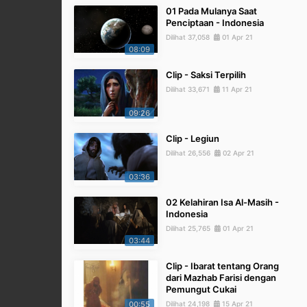
01 Pada Mulanya Saat
Penciptaan - Indonesia
Dilihat 37,058
01 Apr 21
08:09
Clip - Saksi Terpilih
Dilihat 33,671
11 Apr 21
09:26
Clip - Legiun
Dilihat 26,556
02 Apr 21
03:36
02 Kelahiran Isa Al-Masih -
Indonesia
Dilihat 25,765
01 Apr 21
03:44
Clip - Ibarat tentang Orang
dari Mazhab Farisi dengan
Pemungut Cukai
00:55
Dilihat 24,198
15 Apr 21