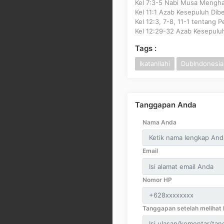
Kel 7:3-5 Nabi Musa Mengha
Kel 11:1 Azab Kesepuluh Dib
Kel 12:3, 7-8, 11-1 tentang 
Kel 12:29-32 Azab Kesepulu
Tags :
IkatanIlahi
DubIndonesia
Tanggapan Anda
Nama Anda
Email
Nomor HP
Tanggapan setelah melihat k