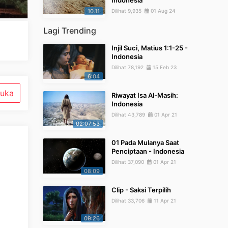
Indonesia
10.11
Dilihat 9,935
01 Aug 24
Lagi Trending
Injil Suci, Matius 1:1-25 -
Indonesia
Dilihat 78,192
15 Feb 23
6:04
uka
Riwayat Isa Al-Masih:
Indonesia
Dilihat 43,789
01 Apr 21
02:07:53
01 Pada Mulanya Saat
Penciptaan - Indonesia
Dilihat 37,090
01 Apr 21
08:09
Clip - Saksi Terpilih
Dilihat 33,706
11 Apr 21
09:26