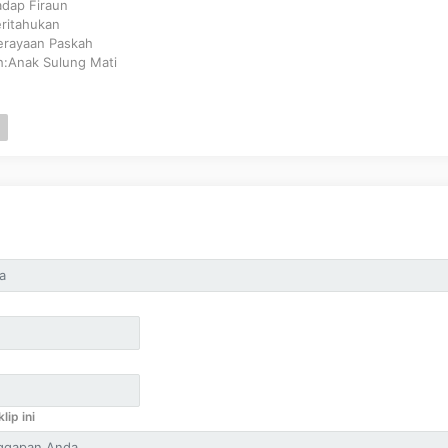
dap Firaun
eritahukan
Perayaan Paskah
h:Anak Sulung Mati
lip ini