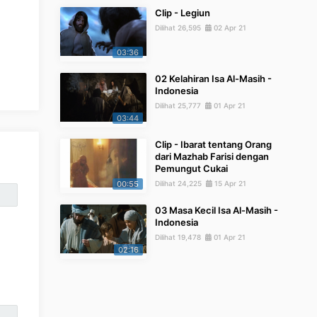
Clip - Legiun
Dilihat 26,595
02 Apr 21
03:36
02 Kelahiran Isa Al-Masih -
Indonesia
Dilihat 25,777
01 Apr 21
03:44
Clip - Ibarat tentang Orang
dari Mazhab Farisi dengan
Pemungut Cukai
00:55
Dilihat 24,225
15 Apr 21
03 Masa Kecil Isa Al-Masih -
Indonesia
Dilihat 19,478
01 Apr 21
02:16