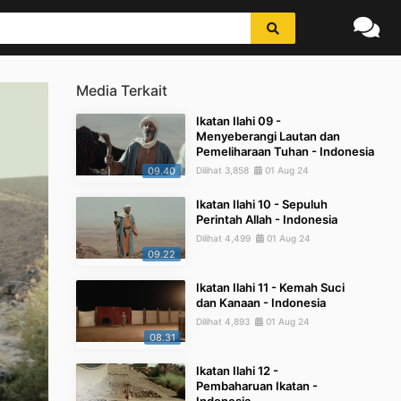
Media Terkait
Ikatan Ilahi 09 -
Menyeberangi Lautan dan
Pemeliharaan Tuhan - Indonesia
09.40
Dilihat 3,858
01 Aug 24
Ikatan Ilahi 10 - Sepuluh
Perintah Allah - Indonesia
Dilihat 4,499
01 Aug 24
09.22
Ikatan Ilahi 11 - Kemah Suci
dan Kanaan - Indonesia
Dilihat 4,893
01 Aug 24
08.31
Ikatan Ilahi 12 -
Pembaharuan Ikatan -