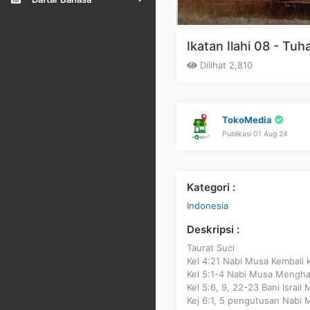
Ikatan Ilahi 08 - T
Dilihat 2,810
TokoMedia
Publikasi 01 Aug 24
Kategori :
Indonesia
Deskripsi :
Taurat Suci
Kel 4:21 Nabi Musa Kembali 
Kel 5:1-4 Nabi Musa Mengha
Kel 5:6, 9, 22-23 Bani Israil 
Kej 6:1, 5 pengutusan Nabi 