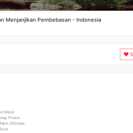
uhan Menjanjikan Pembebasan - Indonesia
S
ke Mesir
dap Firaun
Makin Ditindas
Musa