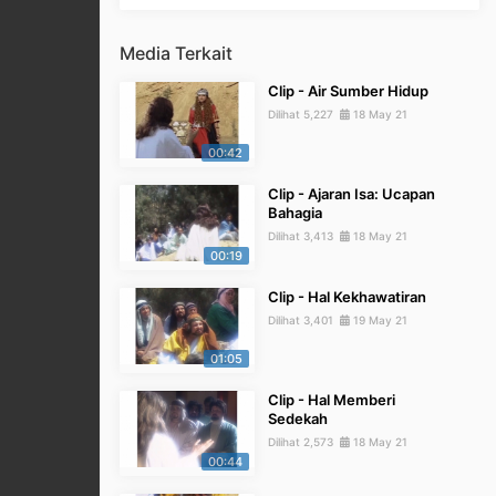
Media Terkait
Clip - Air Sumber Hidup
Dilihat 5,227
18 May 21
00:42
Clip - Ajaran Isa: Ucapan
Bahagia
Dilihat 3,413
18 May 21
00:19
Clip - Hal Kekhawatiran
Dilihat 3,401
19 May 21
01:05
Clip - Hal Memberi
Sedekah
Dilihat 2,573
18 May 21
00:44