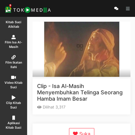
Kitab Suci
Alkitab
Film Isa Al-
Masih
Film Ikatan
Ilahi
Video Kitab
Clip - Isa Al-Masih
Suci
Menyembuhkan Telinga Seorang
Hamba Imam Besar
Clip Kitab
Dilihat 3,317
Suci
Aplikasi
Kitab Suci
Suka