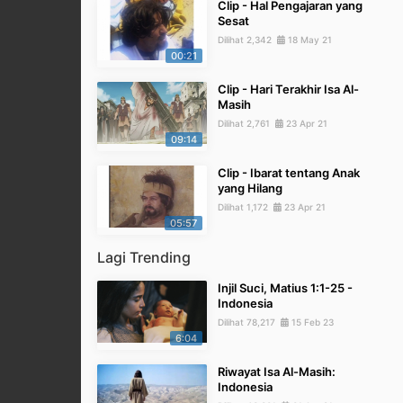
Clip - Hal Pengajaran yang
Sesat
Dilihat 2,342
18 May 21
00:21
Clip - Hari Terakhir Isa Al-
Masih
Dilihat 2,761
23 Apr 21
09:14
Clip - Ibarat tentang Anak
yang Hilang
Dilihat 1,172
23 Apr 21
05:57
Lagi Trending
Injil Suci, Matius 1:1-25 -
Indonesia
Dilihat 78,217
15 Feb 23
6:04
Riwayat Isa Al-Masih:
Indonesia