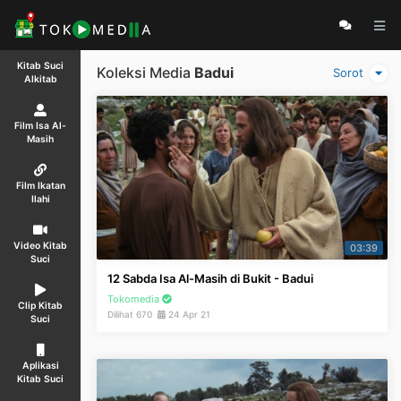
Kitab Suci
Koleksi Media
Badui
Sorot
Alkitab
Film Isa Al-
Masih
Film Ikatan
Ilahi
Video Kitab
03:39
Suci
12 Sabda Isa Al-Masih di Bukit - Badui
Tokomedia
Clip Kitab
Dilihat 670
24 Apr 21
Suci
Aplikasi
Kitab Suci