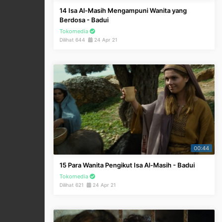
14 Isa Al-Masih Mengampuni Wanita yang
Berdosa - Badui
Tokomedia
Dilihat 644
24 Apr 21
00:44
15 Para Wanita Pengikut Isa Al-Masih - Badui
Tokomedia
Dilihat 621
24 Apr 21