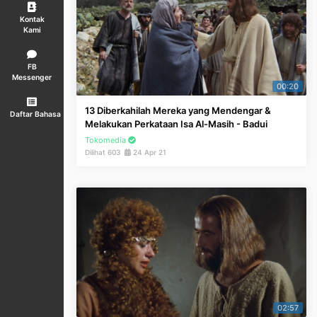
Kontak
Kami
FB
Messenger
00:20
13 Diberkahilah Mereka yang Mendengar &
Daftar Bahasa
Melakukan Perkataan Isa Al-Masih - Badui
Tokomedia
Dilihat 603
24 Apr 21
02:57