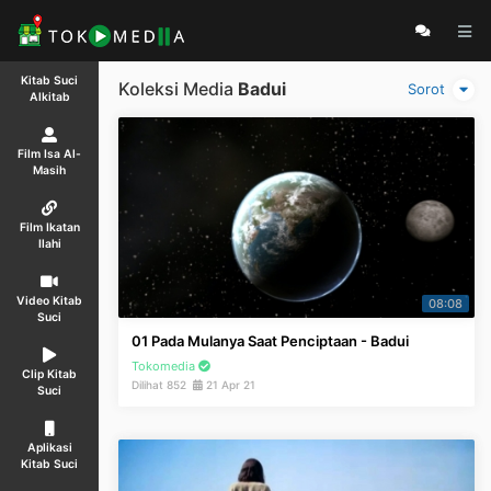
Kitab Suci
Koleksi Media
Badui
Sorot
Alkitab
Film Isa Al-
Masih
Film Ikatan
Ilahi
Video Kitab
08:08
Suci
01 Pada Mulanya Saat Penciptaan - Badui
Tokomedia
Clip Kitab
Dilihat 852
21 Apr 21
Suci
Aplikasi
Kitab Suci