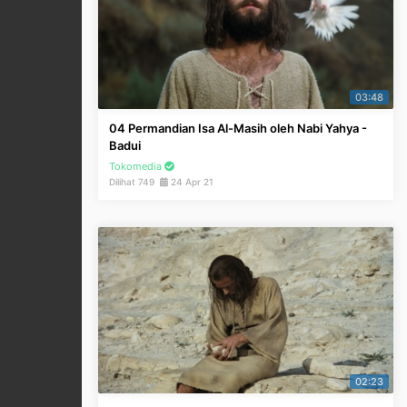
03:48
04 Permandian Isa Al-Masih oleh Nabi Yahya -
Badui
Tokomedia
Dilihat 749
24 Apr 21
02:23