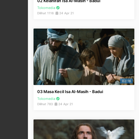
02 Kelahiran Isa Al-Masih - Badui
Tokomedia
Dilihat 1116
24 Apr 21
02:16
03 Masa Kecil Isa Al-Masih - Badui
Tokomedia
Dilihat 783
24 Apr 21