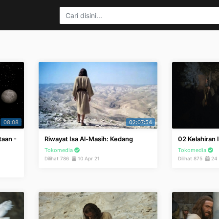
08:08
02:07:54
taan -
Riwayat Isa Al-Masih: Kedang
02 Kelahiran 
Tokomedia
Tokomedia
Dilihat 786
10 Apr 21
Dilihat 875
24 