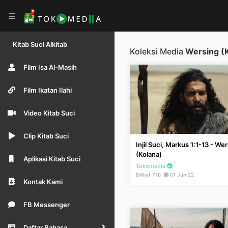
Kitab Suci Alkitab
Koleksi Media
Wersing (
Film Isa Al-Masih
Film Ikatan Ilahi
Video Kitab Suci
Clip Kitab Suci
Injil Suci, Markus 1:1-13 - We
(Kolana)
Aplikasi Kitab Suci
Tokomedia
Dilihat 718
01 Jun 22
Kontak Kami
FB Messenger
Daftar Bahasa