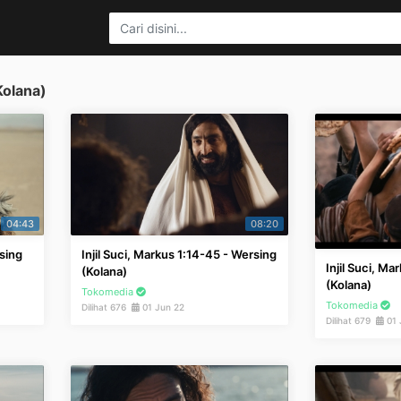
Kolana)
04:43
08:20
rsing
Injil Suci, Markus 1:14-45 - Wersing
Injil Suci, Ma
(Kolana)
(Kolana)
Tokomedia
Tokomedia
Dilihat 676
01 Jun 22
Dilihat 679
01 