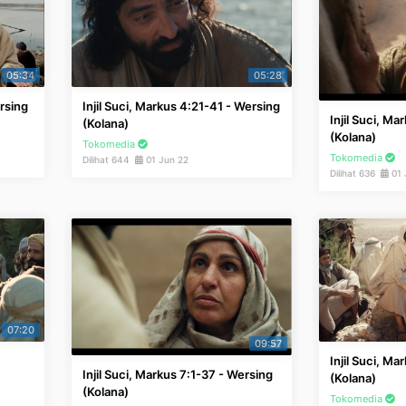
05:34
05:28
ersing
Injil Suci, Markus 4:21-41 - Wersing
Injil Suci, Ma
(Kolana)
(Kolana)
Tokomedia
Tokomedia
Dilihat 644
01 Jun 22
Dilihat 636
01 
07:20
09:57
Injil Suci, Ma
Injil Suci, Markus 7:1-37 - Wersing
(Kolana)
(Kolana)
Tokomedia