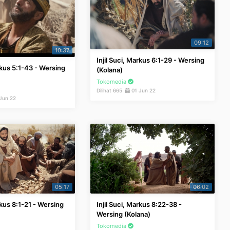
09:12
10:37
Injil Suci, Markus 6:1-29 - Wersing
rkus 5:1-43 - Wersing
(Kolana)
Tokomedia
Dilihat 665
01 Jun 22
Jun 22
05:17
06:02
rkus 8:1-21 - Wersing
Injil Suci, Markus 8:22-38 -
Wersing (Kolana)
Tokomedia