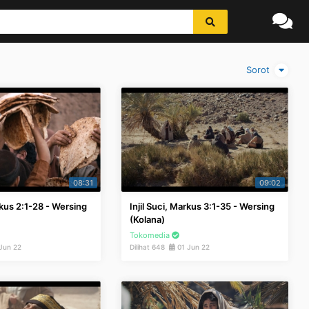
Sorot
08:31
09:02
rkus 2:1-28 - Wersing
Injil Suci, Markus 3:1-35 - Wersing
(Kolana)
Tokomedia
Jun 22
Dilihat 648
01 Jun 22