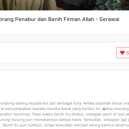
eorang Penabur dan Benih Firman Allah - Serawai
S
ndong datang kepada Isa dari berbagai kota. Ketika sejumlah besar or
, Ia menyampaikan kepada mereka ibarat yang berikut ini. �Ada seorang
abur benihnya. Pada waktu benih itu ditabur, sebagian jatuh di tepi ja
n burung-burung pun memakannya sampai habis. Kemudian, sebagian lagi 
. Benih itu pun tumbuh, tetapi kemudian menjadi kering karena tanahn