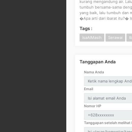
kurang mengandung air. Lalu
tumbuh bersama-sama dengan
yang baik, lalu tumbuh dan 
�Apa arti dari ibarat itu?� Is
Tags :
IsaAlMasih
Serawai
I
Tanggapan Anda
Nama Anda
Email
Nomor HP
Tanggapan setelah melihat k