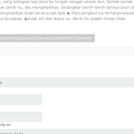
, yang sebagian lagi jatuh ke tengah-tengah semak duri. Semak-semak 
 benih itu, lalu mengimpitnya. Sedangkan benih-benih lainnya jatuh d
menghasilkan buah seratus kali lipat.� Para pengikut Isa bertanya kepa
a bersabda, �Inilah arti dari ibarat itu. Benih itu adalah firman Allah.
barattentangSeorangPenaburdanBenihFirmanAllah
lip ini