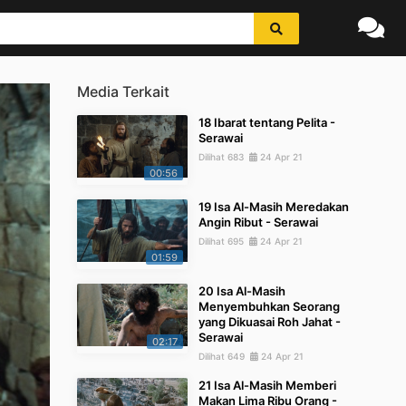
Media Terkait
18 Ibarat tentang Pelita -
Serawai
Dilihat 683
24 Apr 21
00:56
19 Isa Al-Masih Meredakan
Angin Ribut - Serawai
Dilihat 695
24 Apr 21
01:59
20 Isa Al-Masih
Menyembuhkan Seorang
yang Dikuasai Roh Jahat -
Serawai
02:17
Dilihat 649
24 Apr 21
21 Isa Al-Masih Memberi
Makan Lima Ribu Orang -