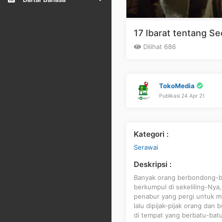
17 Ibarat tentang S
Dilihat 686
TokoMedia
Publikasi 24 Apr 21
Kategori :
Serawai
Deskripsi :
Banyak orang berbondong-bo
berkumpul di sekeliling-Nya
penabur yang pergi untuk men
lalu dipijak-pijak orang da
di tempat yang berbatu-batu