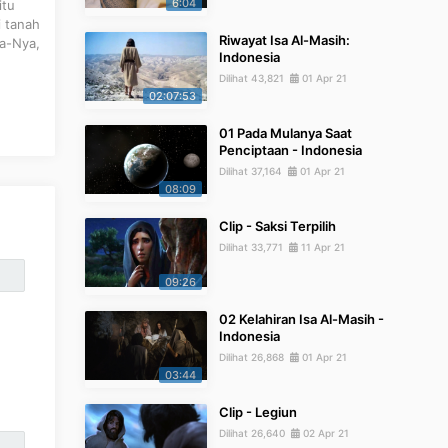
6:04
itu
i tanah
Riwayat Isa Al-Masih:
da-Nya,
Indonesia
Dilihat 43,821
01 Apr 21
02:07:53
01 Pada Mulanya Saat
Penciptaan - Indonesia
Dilihat 37,164
01 Apr 21
08:09
Clip - Saksi Terpilih
Dilihat 33,771
11 Apr 21
09:26
02 Kelahiran Isa Al-Masih -
Indonesia
Dilihat 26,868
01 Apr 21
03:44
Clip - Legiun
Dilihat 26,640
02 Apr 21