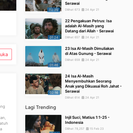
Serawai
02:30
Dilihat 673
24 Apr 21
22 Pengakuan Petrus: Isa
adalah Al-Masih yang
Datang dari Allah - Serawai
01:24
Dilihat 657
24 Apr 21
23 Isa Al-Masih Dimuliakan
di Atas Gunung - Serawai
uka
Dilihat 659
24 Apr 21
01:46
24 Isa Al-Masih
Menyembuhkan Seorang
Anak yang Dikuasai Roh Jahat -
Serawai
02:16
Dilihat 614
24 Apr 21
ang
Lagi Trending
Injil Suci, Matius 1:1-25 -
lan,
Indonesia
jatuh
ya
Dilihat 78,257
15 Feb 23