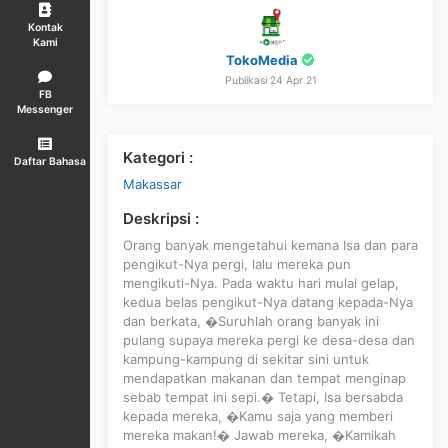
Kontak
Kami
TokoMedia
Publikasi 24 Apr 21
FB
Messenger
Kategori :
Daftar Bahasa
Makassar
Deskripsi :
Orang banyak mengetahui kemana Isa dan para
pengikut-Nya pergi, lalu mereka pun
mengikuti-Nya. Pada waktu hari mulai gelap,
kedua belas pengikut-Nya datang kepada-Nya
dan berkata, �Suruhlah orang banyak ini
pulang supaya mereka pergi ke desa-desa dan
kampung-kampung di sekitar sini untuk
mendapatkan makanan dan tempat menginap
sebab tempat ini sepi.� Tetapi, Isa bersabda
kepada mereka, �Kamu saja yang memberi
mereka makan!� Jawab mereka, �Kamikah