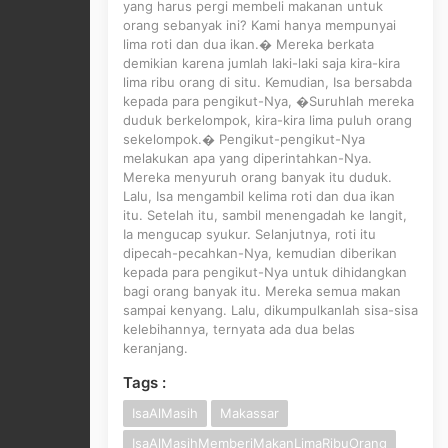
yang harus pergi membeli makanan untuk
orang sebanyak ini? Kami hanya mempunyai
lima roti dan dua ikan.� Mereka berkata
demikian karena jumlah laki-laki saja kira-kira
lima ribu orang di situ. Kemudian, Isa bersabda
kepada para pengikut-Nya, �Suruhlah mereka
duduk berkelompok, kira-kira lima puluh orang
sekelompok.� Pengikut-pengikut-Nya
melakukan apa yang diperintahkan-Nya.
Mereka menyuruh orang banyak itu duduk.
Lalu, Isa mengambil kelima roti dan dua ikan
itu. Setelah itu, sambil menengadah ke langit,
Ia mengucap syukur. Selanjutnya, roti itu
dipecah-pecahkan-Nya, kemudian diberikan
kepada para pengikut-Nya untuk dihidangkan
bagi orang banyak itu. Mereka semua makan
sampai kenyang. Lalu, dikumpulkanlah sisa-sisa
kelebihannya, ternyata ada dua belas
keranjang.
Tags :
IsaAlMasih
Makassar
IsaAlMasihMemberiMakanLimaRibuOrang