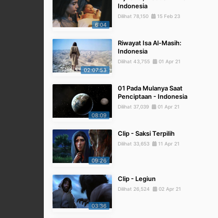
Indonesia
Dilihat 78,150
15 Feb 23
6:04
Riwayat Isa Al-Masih:
Indonesia
Dilihat 43,755
01 Apr 21
02:07:53
01 Pada Mulanya Saat
Penciptaan - Indonesia
Dilihat 37,039
01 Apr 21
08:09
Clip - Saksi Terpilih
Dilihat 33,653
11 Apr 21
09:26
Clip - Legiun
Dilihat 26,524
02 Apr 21
03:36