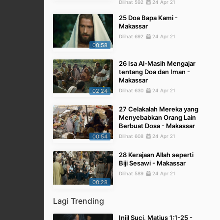
Dilihat 592
24 Apr 21
25 Doa Bapa Kami -
Makassar
Dilihat 692
24 Apr 21
00:58
26 Isa Al-Masih Mengajar
tentang Doa dan Iman -
Makassar
02:24
Dilihat 630
24 Apr 21
27 Celakalah Mereka yang
Menyebabkan Orang Lain
Berbuat Dosa - Makassar
00:54
Dilihat 608
24 Apr 21
28 Kerajaan Allah seperti
Biji Sesawi - Makassar
Dilihat 589
24 Apr 21
00:28
Lagi Trending
Injil Suci, Matius 1:1-25 -