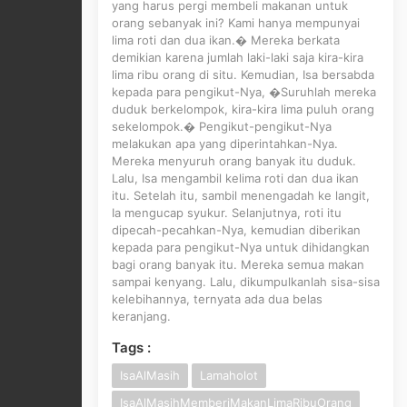
yang harus pergi membeli makanan untuk
orang sebanyak ini? Kami hanya mempunyai
lima roti dan dua ikan.� Mereka berkata
demikian karena jumlah laki-laki saja kira-kira
lima ribu orang di situ. Kemudian, Isa bersabda
kepada para pengikut-Nya, �Suruhlah mereka
duduk berkelompok, kira-kira lima puluh orang
sekelompok.� Pengikut-pengikut-Nya
melakukan apa yang diperintahkan-Nya.
Mereka menyuruh orang banyak itu duduk.
Lalu, Isa mengambil kelima roti dan dua ikan
itu. Setelah itu, sambil menengadah ke langit,
Ia mengucap syukur. Selanjutnya, roti itu
dipecah-pecahkan-Nya, kemudian diberikan
kepada para pengikut-Nya untuk dihidangkan
bagi orang banyak itu. Mereka semua makan
sampai kenyang. Lalu, dikumpulkanlah sisa-sisa
kelebihannya, ternyata ada dua belas
keranjang.
Tags :
IsaAlMasih
Lamaholot
IsaAlMasihMemberiMakanLimaRibuOrang