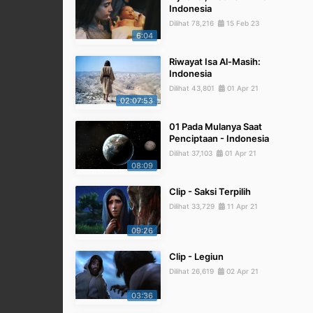
Indonesia
Dilihat 78,216
15 Feb 23
6:04
Riwayat Isa Al-Masih:
Indonesia
Dilihat 43,801
01 Apr 21
02:07:53
01 Pada Mulanya Saat
Penciptaan - Indonesia
Dilihat 37,103
01 Apr 21
08:09
Clip - Saksi Terpilih
Dilihat 33,729
11 Apr 21
09:26
Clip - Legiun
Dilihat 26,619
02 Apr 21
03:36