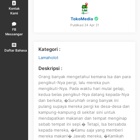
Kontak
Kami
TokoMedia
Publikasi 24 Apr 21
FB
Messenger
Kategori :
Daftar Bahasa
Lamaholot
Deskripsi :
Orang banyak mengetahui kemana Isa dan para
pengikut-Nya pergi, lalu mereka pun
mengikuti-Nya. Pada waktu hari mulai gelap,
kedua belas pengikut-Nya datang kepada-Nya
dan berkata, �Suruhlah orang banyak ini
pulang supaya mereka pergi ke desa-desa dan
kampung-kampung di sekitar sini untuk
mendapatkan makanan dan tempat menginap
sebab tempat ini sepi.� Tetapi, Isa bersabda
kepada mereka, �Kamu saja yang memberi
mereka makan!� Jawab mereka, �Kamikah