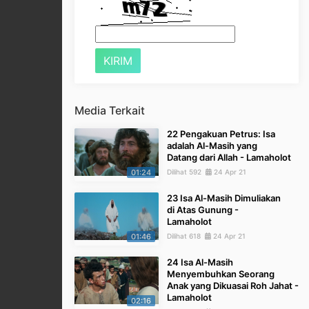
Media Terkait
22 Pengakuan Petrus: Isa
adalah Al-Masih yang
Datang dari Allah - Lamaholot
01:24
Dilihat 592
24 Apr 21
23 Isa Al-Masih Dimuliakan
di Atas Gunung -
Lamaholot
01:46
Dilihat 618
24 Apr 21
24 Isa Al-Masih
Menyembuhkan Seorang
Anak yang Dikuasai Roh Jahat -
Lamaholot
02:16