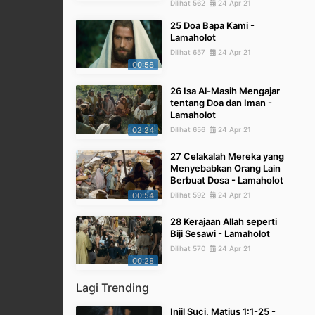
Dilihat 562
24 Apr 21
25 Doa Bapa Kami -
Lamaholot
Dilihat 657
24 Apr 21
00:58
26 Isa Al-Masih Mengajar
tentang Doa dan Iman -
Lamaholot
02:24
Dilihat 656
24 Apr 21
27 Celakalah Mereka yang
Menyebabkan Orang Lain
Berbuat Dosa - Lamaholot
00:54
Dilihat 592
24 Apr 21
28 Kerajaan Allah seperti
Biji Sesawi - Lamaholot
Dilihat 570
24 Apr 21
00:28
Lagi Trending
Injil Suci, Matius 1:1-25 -