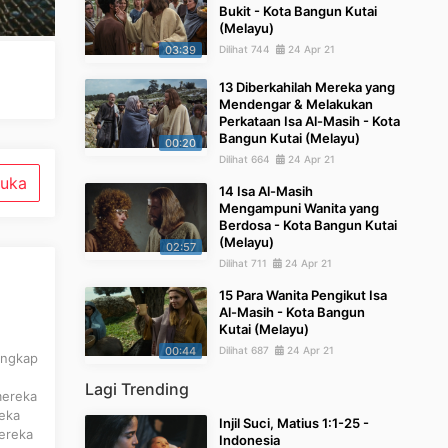
Bukit - Kota Bangun Kutai
(Melayu)
03:39
Dilihat 744
24 Apr 21
13 Diberkahilah Mereka yang
Mendengar & Melakukan
Perkataan Isa Al-Masih - Kota
Bangun Kutai (Melayu)
00:20
Dilihat 664
24 Apr 21
uka
14 Isa Al-Masih
Mengampuni Wanita yang
Berdosa - Kota Bangun Kutai
(Melayu)
02:57
Dilihat 711
24 Apr 21
15 Para Wanita Pengikut Isa
Al-Masih - Kota Bangun
Kutai (Melayu)
00:44
Dilihat 687
24 Apr 21
angkap
Lagi Trending
mereka
reka
Injil Suci, Matius 1:1-25 -
ereka
Indonesia