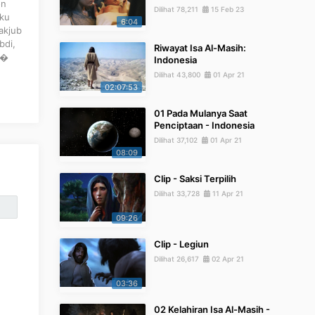
on
Dilihat 78,211
15 Feb 23
aku
6:04
akjub
bdi,
Riwayat Isa Al-Masih:
.�
Indonesia
Dilihat 43,800
01 Apr 21
02:07:53
01 Pada Mulanya Saat
Penciptaan - Indonesia
Dilihat 37,102
01 Apr 21
08:09
Clip - Saksi Terpilih
Dilihat 33,728
11 Apr 21
09:26
Clip - Legiun
Dilihat 26,617
02 Apr 21
03:36
02 Kelahiran Isa Al-Masih -