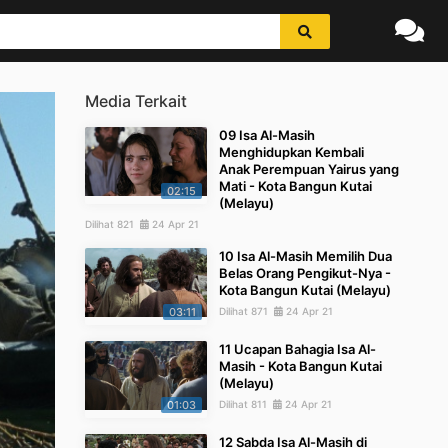
Media Terkait
09 Isa Al-Masih
Menghidupkan Kembali
Anak Perempuan Yairus yang
Mati - Kota Bangun Kutai
02:15
(Melayu)
Dilihat 821
24 Apr 21
10 Isa Al-Masih Memilih Dua
Belas Orang Pengikut-Nya -
Kota Bangun Kutai (Melayu)
03:11
Dilihat 871
24 Apr 21
11 Ucapan Bahagia Isa Al-
Masih - Kota Bangun Kutai
(Melayu)
01:03
Dilihat 811
24 Apr 21
12 Sabda Isa Al-Masih di