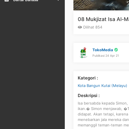
08 Mukjizat Isa Al-
Dilihat 854
TokoMedia
Publikasi 24 Apr 21
Kategori :
Kota Bangun Kutai (Melayu)
Deskripsi :
Isa bersabda kepada Simon,
ikan.� Simon menjawab, �Tu
didapat. Akan tetapi, kare
menebarkan jala mereka dan 
memanggil teman-teman mer