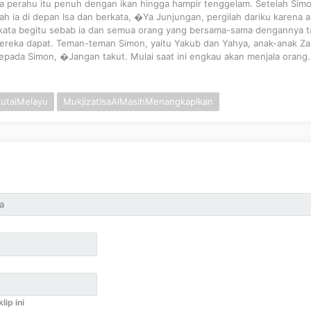
ua perahu itu penuh dengan ikan hingga hampir tenggelam. Setelah Sim
dlah ia di depan Isa dan berkata, �Ya Junjungan, pergilah dariku karena 
ata begitu sebab ia dan semua orang yang bersama-sama dengannya t
ereka dapat. Teman-teman Simon, yaitu Yakub dan Yahya, anak-anak Za
 kepada Simon, �Jangan takut. Mulai saat ini engkau akan menjala orang
utaiMelayu
MukjizatIsaAlMasihMenangkapIkan
lip ini