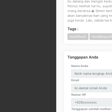
itu datang dan mengisi ked
Petrus melihat hal itu, suju
orang berdosa.� Simon berk
akan banyaknya ikan yang m
juga heran. Lalu, sabda Isa
Tags :
IsaAlMasih
KotaBangunK
Tanggapan Anda
Nama Anda
Email
Nomor HP
Tanggapan setelah melihat k