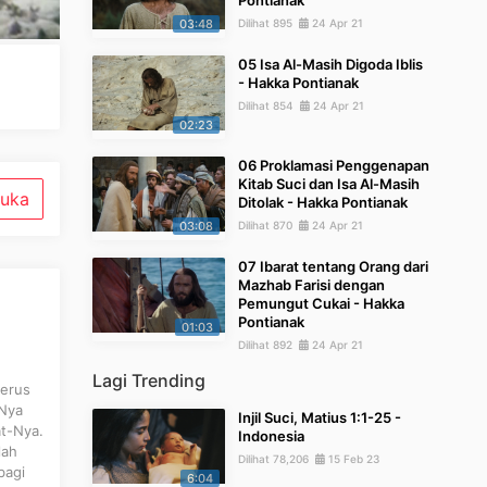
Pontianak
03:48
Dilihat 895
24 Apr 21
05 Isa Al-Masih Digoda Iblis
- Hakka Pontianak
Dilihat 854
24 Apr 21
02:23
06 Proklamasi Penggenapan
Kitab Suci dan Isa Al-Masih
uka
Ditolak - Hakka Pontianak
03:08
Dilihat 870
24 Apr 21
07 Ibarat tentang Orang dari
Mazhab Farisi dengan
Pemungut Cukai - Hakka
Pontianak
01:03
Dilihat 892
24 Apr 21
Lagi Trending
terus
-Nya
Injil Suci, Matius 1:1-25 -
at-Nya.
Indonesia
lah
Dilihat 78,206
15 Feb 23
bagi
6:04