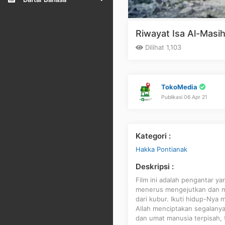
Riwayat Isa Al-Masi
Dilihat 1,103
TokoMedia
Publikasi 06 Apr 21
Kategori :
Hakka Pontianak
Deskripsi :
Film ini adalah pengantar ya
menerus mengejutkan dan me
dari kubur. Ikuti hidup-Nya m
Allah menciptakan segalanya
dan umat manusia terpisah, 