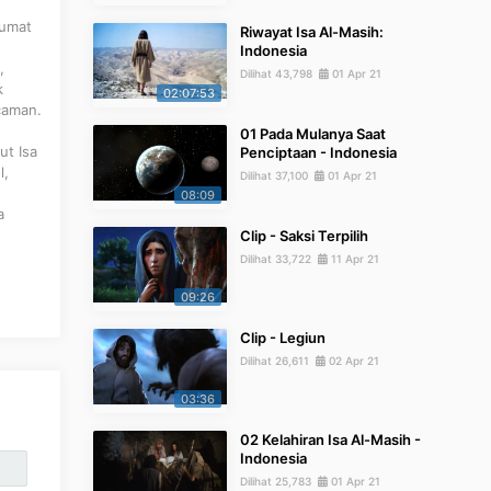
 umat
Riwayat Isa Al-Masih:
Indonesia
,
Dilihat 43,798
01 Apr 21
k
02:07:53
caman.
01 Pada Mulanya Saat
ut Isa
Penciptaan - Indonesia
l,
Dilihat 37,100
01 Apr 21
08:09
a
Clip - Saksi Terpilih
Dilihat 33,722
11 Apr 21
09:26
Clip - Legiun
Dilihat 26,611
02 Apr 21
03:36
02 Kelahiran Isa Al-Masih -
Indonesia
Dilihat 25,783
01 Apr 21