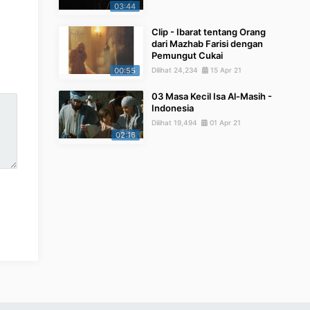
03:44
Clip - Ibarat tentang Orang
dari Mazhab Farisi dengan
Pemungut Cukai
00:55
Dilihat 24,234
15 Apr 21
03 Masa Kecil Isa Al-Masih -
Indonesia
Dilihat 19,494
01 Apr 21
02:16