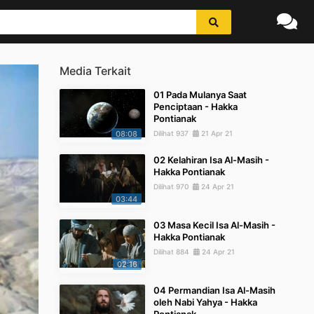
Media Terkait
01 Pada Mulanya Saat
Penciptaan - Hakka
Pontianak
08:08
Dilihat 937
21 Apr 21
02 Kelahiran Isa Al-Masih -
Hakka Pontianak
Dilihat 970
24 Apr 21
03:44
03 Masa Kecil Isa Al-Masih -
Hakka Pontianak
Dilihat 884
24 Apr 21
02:16
04 Permandian Isa Al-Masih
oleh Nabi Yahya - Hakka