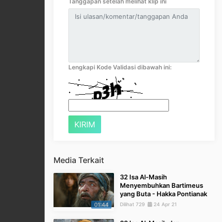
Tanggapan setelah melihat klip ini
Lengkapi Kode Validasi dibawah ini:
Media Terkait
32 Isa Al-Masih
Menyembuhkan Bartimeus
yang Buta - Hakka Pontianak
01:44
Dilihat 729
24 Apr 21