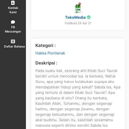
Kontak
Kami
TokoMedia
Publikasi 24 Apr 21
FB
Messenger
Kategori :
Daftar Bahasa
Hakka Pontianak
Deskripsi :
Pada suatu kali, seorang ahli Kitab Suci Taurat
berdiri untuk mencobai Isa. Ia berkata, Wahai
Guru, apa yang harus kulakukan supaya aku
mendapatkan hidup yang kekal? Sabda Isa, Apa
yang tertulis di dalam Kitab Suci Taurat? Apa
yang kaubaca di situ? Orang itu berkata,
Kasihilah Allah, Tuhanmu, dengan segenap
hatimu, dengan segenap jiwamu, dengan
segenap kekuatanmu, dan dengan segenap
akal budimu. Selain itu, kasihilah sesamamu
manusia seperti dirimu sendiri.Sabda Isa