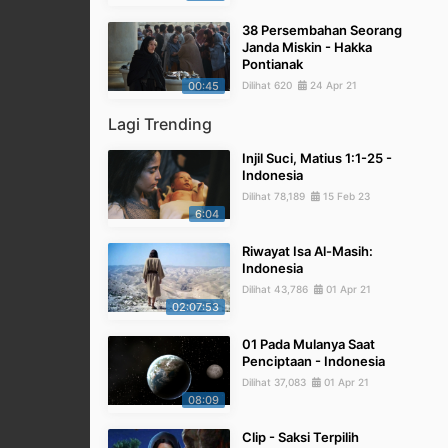
38 Persembahan Seorang
Janda Miskin - Hakka
Pontianak
00:45
Dilihat 620
24 Apr 21
Lagi Trending
Injil Suci, Matius 1:1-25 -
Indonesia
Dilihat 78,189
15 Feb 23
6:04
Riwayat Isa Al-Masih:
Indonesia
Dilihat 43,786
01 Apr 21
02:07:53
01 Pada Mulanya Saat
Penciptaan - Indonesia
Dilihat 37,083
01 Apr 21
08:09
Clip - Saksi Terpilih