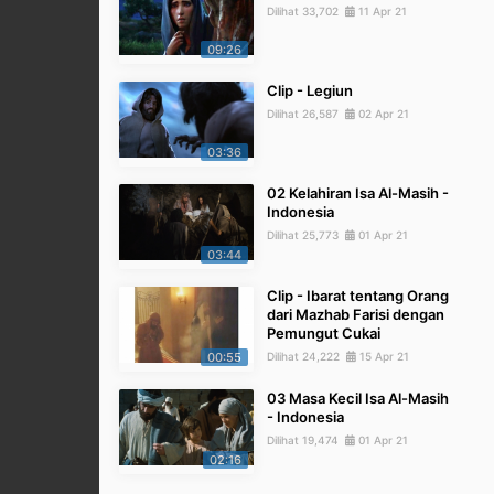
Dilihat 33,702
11 Apr 21
09:26
Clip - Legiun
Dilihat 26,587
02 Apr 21
03:36
02 Kelahiran Isa Al-Masih -
Indonesia
Dilihat 25,773
01 Apr 21
03:44
Clip - Ibarat tentang Orang
dari Mazhab Farisi dengan
Pemungut Cukai
00:55
Dilihat 24,222
15 Apr 21
03 Masa Kecil Isa Al-Masih
- Indonesia
Dilihat 19,474
01 Apr 21
02:16