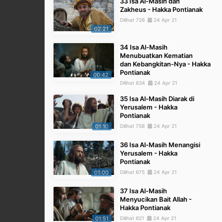
33 Isa Al-Masih dan
Zakheus - Hakka Pontianak
Dilihat 726
24 Apr 21
02:21
34 Isa Al-Masih
Menubuatkan Kematian
dan Kebangkitan-Nya - Hakka
Pontianak
00:42
Dilihat 634
24 Apr 21
35 Isa Al-Masih Diarak di
Yerusalem - Hakka
Pontianak
01:10
Dilihat 758
24 Apr 21
36 Isa Al-Masih Menangisi
Yerusalem - Hakka
Pontianak
01:00
Dilihat 675
24 Apr 21
37 Isa Al-Masih
Menyucikan Bait Allah -
Hakka Pontianak
01:51
Dilihat 621
24 Apr 21