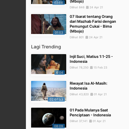
(Mbojo)
03:08
Dilihat 846
24 Apr 21
07 Ibarat tentang Orang
dari Mazhab Farisi dengan
Pemungut Cukai - Bima
(Mbojo)
01:03
Dilihat 801
24 Apr 21
Lagi Trending
Injil Suci, Matius 1:1-25 -
Indonesia
Dilihat 78,250
15 Feb 23
6:04
Riwayat Isa Al-Masih:
Indonesia
Dilihat 43,820
01 Apr 21
02:07:53
01 Pada Mulanya Saat
Penciptaan - Indonesia
Dilihat 37,141
01 Apr 21
08:09