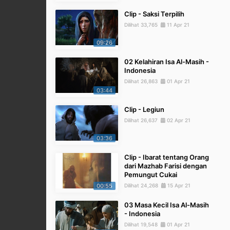
Clip - Saksi Terpilih
Dilihat 33,765
11 Apr 21
09:26
02 Kelahiran Isa Al-Masih -
Indonesia
Dilihat 26,863
01 Apr 21
03:44
Clip - Legiun
Dilihat 26,637
02 Apr 21
03:36
Clip - Ibarat tentang Orang
dari Mazhab Farisi dengan
Pemungut Cukai
00:55
Dilihat 24,268
15 Apr 21
03 Masa Kecil Isa Al-Masih
- Indonesia
Dilihat 19,548
01 Apr 21