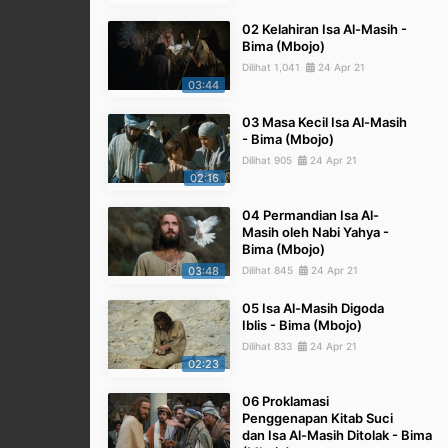
02 Kelahiran Isa Al-Masih -
Bima (Mbojo)
Dilihat 1,041
24 Apr 21
03:44
03 Masa Kecil Isa Al-Masih
- Bima (Mbojo)
Dilihat 905
24 Apr 21
02:16
04 Permandian Isa Al-
Masih oleh Nabi Yahya -
Bima (Mbojo)
03:48
Dilihat 845
24 Apr 21
05 Isa Al-Masih Digoda
Iblis - Bima (Mbojo)
Dilihat 833
24 Apr 21
02:23
06 Proklamasi
Penggenapan Kitab Suci
dan Isa Al-Masih Ditolak - Bima