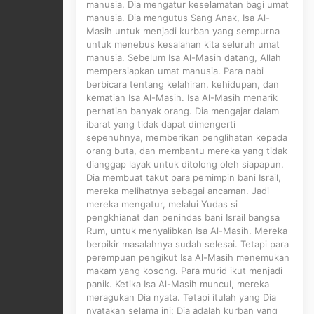
manusia, Dia mengatur keselamatan bagi umat
manusia. Dia mengutus Sang Anak, Isa Al-
Masih untuk menjadi kurban yang sempurna
untuk menebus kesalahan kita seluruh umat
manusia. Sebelum Isa Al-Masih datang, Allah
mempersiapkan umat manusia. Para nabi
berbicara tentang kelahiran, kehidupan, dan
kematian Isa Al-Masih. Isa Al-Masih menarik
perhatian banyak orang. Dia mengajar dalam
ibarat yang tidak dapat dimengerti
sepenuhnya, memberikan penglihatan kepada
orang buta, dan membantu mereka yang tidak
dianggap layak untuk ditolong oleh siapapun.
Dia membuat takut para pemimpin bani Israil,
mereka melihatnya sebagai ancaman. Jadi
mereka mengatur, melalui Yudas si
pengkhianat dan penindas bani Israil bangsa
Rum, untuk menyalibkan Isa Al-Masih. Mereka
berpikir masalahnya sudah selesai. Tetapi para
perempuan pengikut Isa Al-Masih menemukan
makam yang kosong. Para murid ikut menjadi
panik. Ketika Isa Al-Masih muncul, mereka
meragukan Dia nyata. Tetapi itulah yang Dia
nyatakan selama ini: Dia adalah kurban yang