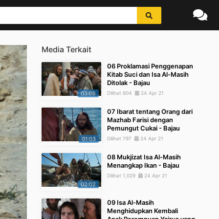
Media Terkait
06 Proklamasi Penggenapan
Kitab Suci dan Isa Al-Masih
Ditolak - Bajau
03:08
Dilihat 804
24 Apr 21
07 Ibarat tentang Orang dari
Mazhab Farisi dengan
Pemungut Cukai - Bajau
01:03
Dilihat 797
24 Apr 21
08 Mukjizat Isa Al-Masih
Menangkap Ikan - Bajau
Dilihat 1,029
24 Apr 21
02:02
09 Isa Al-Masih
Menghidupkan Kembali