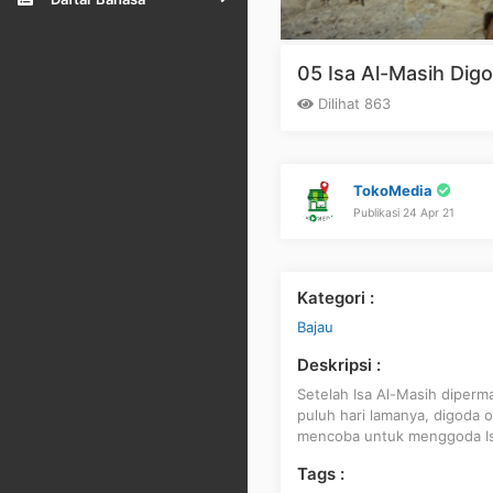
05 Isa Al-Masih Digod
Dilihat 863
TokoMedia
Publikasi 24 Apr 21
Kategori :
Bajau
Deskripsi :
Setelah Isa Al-Masih diperma
puluh hari lamanya, digoda ol
mencoba untuk menggoda Isa
Tags :