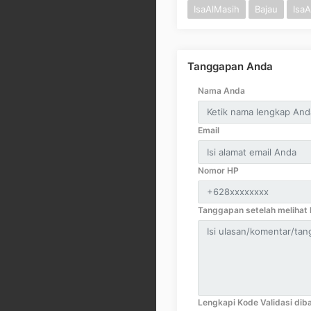
IsaAlMasih
Bajau
IsaA
Tanggapan Anda
Nama Anda
Email
Nomor HP
Tanggapan setelah melihat k
Lengkapi Kode Validasi diba