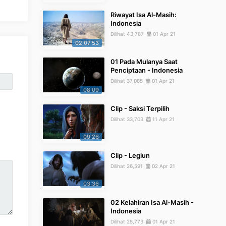
Riwayat Isa Al-Masih:
Indonesia
Dilihat 43,787
01 Apr 21
02:07:53
01 Pada Mulanya Saat
Penciptaan - Indonesia
Dilihat 37,085
01 Apr 21
08:09
Clip - Saksi Terpilih
Dilihat 33,703
11 Apr 21
09:26
Clip - Legiun
Dilihat 26,591
02 Apr 21
03:36
02 Kelahiran Isa Al-Masih -
Indonesia
Dilihat 25,773
01 Apr 21