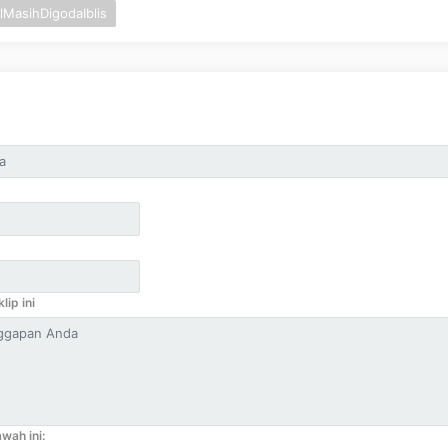
lMasihDigodaIblis
lip ini
wah ini: