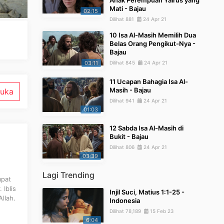
Anak Perempuan Yairus yang
Mati - Bajau
02:15
Dilihat 881
24 Apr 21
10 Isa Al-Masih Memilih Dua
Belas Orang Pengikut-Nya -
Bajau
03:11
Dilihat 845
24 Apr 21
11 Ucapan Bahagia Isa Al-
Masih - Bajau
uka
Dilihat 941
24 Apr 21
01:03
12 Sabda Isa Al-Masih di
Bukit - Bajau
Dilihat 806
24 Apr 21
03:39
Lagi Trending
mpat
 Iblis
Injil Suci, Matius 1:1-25 -
llah.
Indonesia
Dilihat 78,189
15 Feb 23
6:04