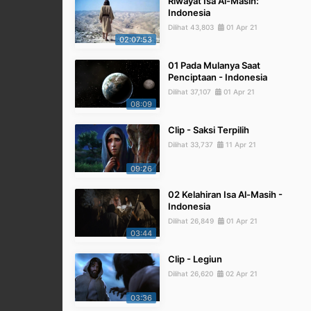
Riwayat Isa Al-Masih:
Indonesia
Dilihat 43,803
01 Apr 21
02:07:53
01 Pada Mulanya Saat
Penciptaan - Indonesia
Dilihat 37,107
01 Apr 21
08:09
Clip - Saksi Terpilih
Dilihat 33,737
11 Apr 21
09:26
02 Kelahiran Isa Al-Masih -
Indonesia
Dilihat 26,849
01 Apr 21
03:44
Clip - Legiun
Dilihat 26,620
02 Apr 21
03:36