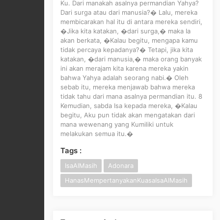
Ku. Dari manakah asalnya permandian Yahya?
Dari surga atau dari manusia?� Lalu, mereka
membicarakan hal itu di antara mereka sendiri,
�Jika kita katakan, �dari surga,� maka Ia
akan berkata, �Kalau begitu, mengapa kamu
tidak percaya kepadanya?� Tetapi, jika kita
katakan, �dari manusia,� maka orang banyak
ini akan merajam kita karena mereka yakin
bahwa Yahya adalah seorang nabi.� Oleh
sebab itu, mereka menjawab bahwa mereka
tidak tahu dari mana asalnya permandian itu. 8
Kemudian, sabda Isa kepada mereka, �Kalau
begitu, Aku pun tidak akan mengatakan dari
mana wewenang yang Kumiliki untuk
melakukan semua itu.�
Tags :
IsaAlMasih
Adonara
HanasMempertanyakanKuasaIsaAlMasih