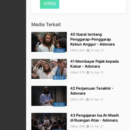
Media Terkait
40 Ibarat tentang
Penggarap-Penggarap
Kebun Anggur - Adonara
01:50
Dilihat 604
24 Apr 21
41 Membayar Pajak kepada
Kaisar - Adonara
Dilihat 578
24 Apr 21
00:58
42 Perjamuan Terakhir -
Adonara
Dilihat 601
24 Apr 21
02:55
43 Pengajaran Isa Al-Masih
di Ruangan Atas - Adonara
Dilihat 636
24 Apr 21