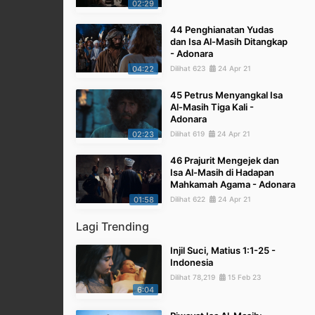
02:29
44 Penghianatan Yudas
dan Isa Al-Masih Ditangkap
- Adonara
04:22
Dilihat 623
24 Apr 21
45 Petrus Menyangkal Isa
Al-Masih Tiga Kali -
Adonara
02:23
Dilihat 619
24 Apr 21
46 Prajurit Mengejek dan
Isa Al-Masih di Hadapan
Mahkamah Agama - Adonara
01:58
Dilihat 622
24 Apr 21
Lagi Trending
Injil Suci, Matius 1:1-25 -
Indonesia
Dilihat 78,219
15 Feb 23
6:04