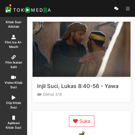
Kitab Suci
Alkitab
Film Isa Al-
Masih
Film Ikatan
Ilahi
Video Kitab
Injil Suci, Lukas 8:40-56 - Yawa
Suci
Dilihat 516
Clip Kitab
Suci
Suka
Aplikasi
Kitab Suci