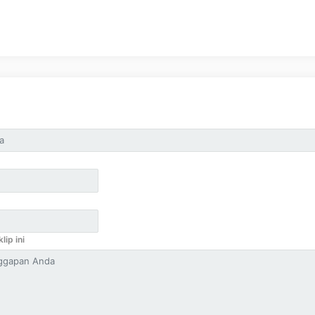
lip ini