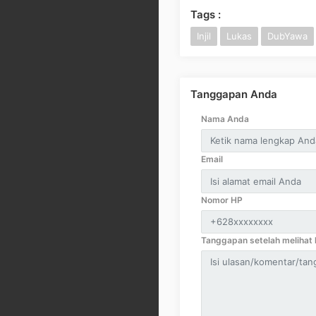
Tags :
Injil
Lukas
DubYawa
Tanggapan Anda
Nama Anda
Email
Nomor HP
Tanggapan setelah melihat k