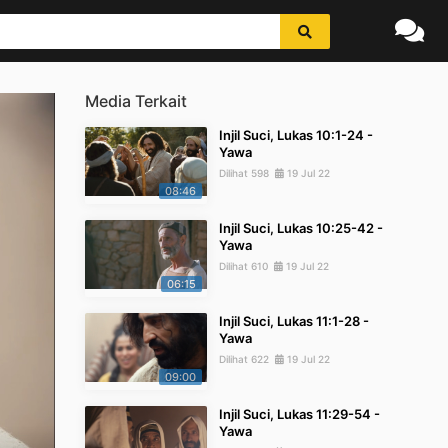
Media Terkait
Injil Suci, Lukas 10:1-24 -
Yawa
Dilihat 598
19 Jul 22
08:46
Injil Suci, Lukas 10:25-42 -
Yawa
Dilihat 610
19 Jul 22
06:15
Injil Suci, Lukas 11:1-28 -
Yawa
Dilihat 622
19 Jul 22
09:00
Injil Suci, Lukas 11:29-54 -
Yawa