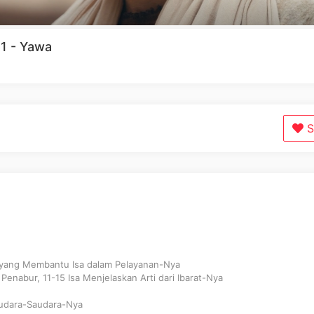
-21 - Yawa
S
yang Membantu Isa dalam Pelayanan-Nya
Penabur, 11-15 Isa Menjelaskan Arti dari Ibarat-Nya
audara-Saudara-Nya