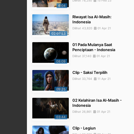
Dilihat 78,250
15 Feb 23
6:04
Riwayat Isa Al-Masih:
Indonesia
Dilihat 43,820
01 Apr 21
02:07:53
01 Pada Mulanya Saat
Penciptaan - Indonesia
Dilihat 37,140
01 Apr 21
08:09
Clip - Saksi Terpilih
Dilihat 33,764
11 Apr 21
09:26
02 Kelahiran Isa Al-Masih -
Indonesia
Dilihat 26,861
01 Apr 21
03:44
Clip - Legiun