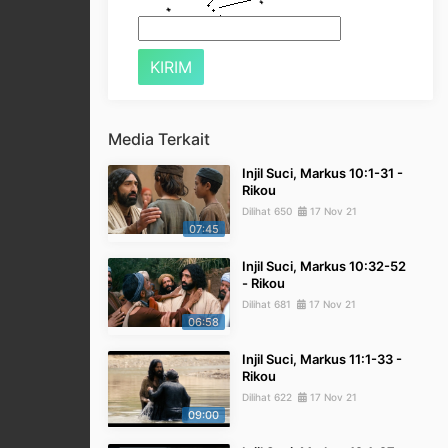
Media Terkait
Injil Suci, Markus 10:1-31 -
Rikou
Dilihat 650
17 Nov 21
07:45
Injil Suci, Markus 10:32-52
- Rikou
Dilihat 681
17 Nov 21
06:58
Injil Suci, Markus 11:1-33 -
Rikou
Dilihat 622
17 Nov 21
09:00