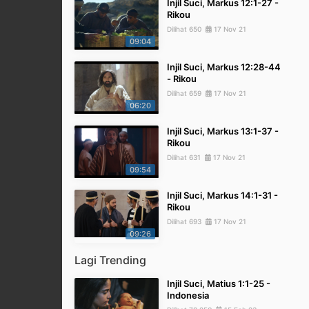
Injil Suci, Markus 12:1-27 -
Rikou
Dilihat 650
17 Nov 21
09:04
Injil Suci, Markus 12:28-44
- Rikou
Dilihat 659
17 Nov 21
06:20
Injil Suci, Markus 13:1-37 -
Rikou
Dilihat 631
17 Nov 21
09:54
Injil Suci, Markus 14:1-31 -
Rikou
Dilihat 693
17 Nov 21
09:26
Lagi Trending
Injil Suci, Matius 1:1-25 -
Indonesia