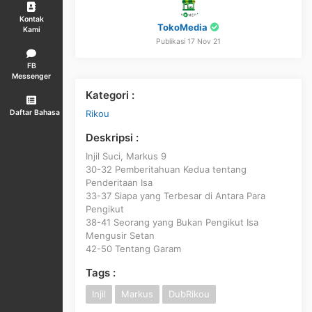
Kontak
TokoMedia
Kami
Publikasi 17 Nov 21
FB
Messenger
Kategori :
Rikou
Daftar Bahasa
Deskripsi :
Injil Suci, Markus 9
30-32 Pemberitahuan Kedua tentang
Penderitaan Isa
33-37 Siapa yang Terbesar di Antara Para
Pengikut
38-41 Seorang yang Bukan Pengikut Isa
Mengusir Setan
42-50 Tentang Garam
Tags :
Injil
Markus
DubRikou