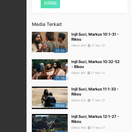
Media Terkait
Injil Suci, Markus 10:1-31 -
Rikou
Dilihat 650
17 Nov 21
07:45
Injil Suci, Markus 10:32-52
- Rikou
Dilihat 681
17 Nov 21
06:58
Injil Suci, Markus 11:1-33 -
Rikou
Dilihat 622
17 Nov 21
09:00
Injil Suci, Markus 12:1-27 -
Rikou
Dilihat 650
17 Nov 21