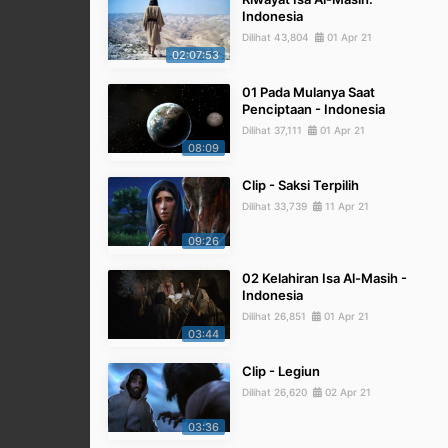
Indonesia
Dilihat 43,804
01 Apr 21
02:07:53
01 Pada Mulanya Saat
Penciptaan - Indonesia
Dilihat 37,111
01 Apr 21
08:09
Clip - Saksi Terpilih
Dilihat 33,739
11 Apr 21
09:26
02 Kelahiran Isa Al-Masih -
Indonesia
Dilihat 26,851
01 Apr 21
03:44
Clip - Legiun
Dilihat 26,620
02 Apr 21
03:36