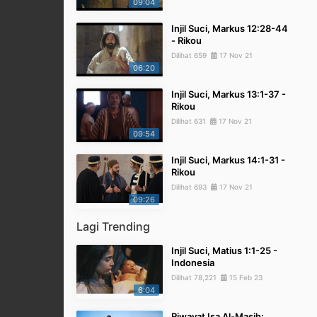
09:04
Injil Suci, Markus 12:28-44
- Rikou
Dilihat 659
17 Nov 21
06:20
Injil Suci, Markus 13:1-37 -
Rikou
Dilihat 631
17 Nov 21
09:54
Injil Suci, Markus 14:1-31 -
Rikou
Dilihat 693
17 Nov 21
09:26
Lagi Trending
Injil Suci, Matius 1:1-25 -
Indonesia
Dilihat 78,221
15 Feb 23
6:04
Riwayat Isa Al-Masih: