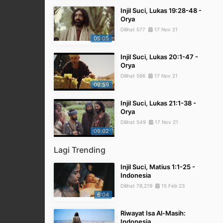
Injil Suci, Lukas 19:28-48 -
Orya
Dilihat 577
17 Nov 21
05:05
Injil Suci, Lukas 20:1-47 -
Orya
Dilihat 566
17 Nov 21
09:59
Injil Suci, Lukas 21:1-38 -
Orya
Dilihat 549
17 Nov 21
09:02
Lagi Trending
Injil Suci, Matius 1:1-25 -
Indonesia
Dilihat 78,219
15 Feb 23
6:04
Riwayat Isa Al-Masih:
Indonesia