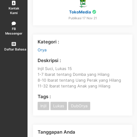
Kontak
TokoMedia
Kami
Publikasi 17 Nov 21
FB
Messenger
Kategori :
Orya
Daftar Bahasa
Deskripsi :
Injil Suci, Lukas 15
1-7 Ibarat tentang Domba yang Hilang
8-10 Ibarat tentang Uang Perak yang Hilang
11-32 Ibarat tentang Anak yang Hilang
Tags :
Injil
Lukas
DubOrya
Tanggapan Anda