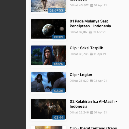
Dilihat 43,802
01 Apr 21
02:07:53
01 Pada Mulanya Saat
Penciptaan - Indonesia
Dilihat 37,107
01 Apr 21
08:09
Clip - Saksi Terpilih
Dilihat 33,735
11 Apr 21
09:26
Clip - Legiun
Dilihat 26,620
02 Apr 21
03:36
02 Kelahiran Isa Al-Masih -
Indonesia
Dilihat 26,246
01 Apr 21
03:44
Clip - Ibarat tentang Orang