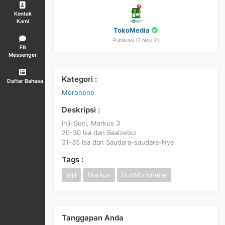
Kontak
Kami
TokoMedia
Publikasi 17 Nov 21
FB
Messenger
Kategori :
Daftar Bahasa
Moronene
Deskripsi :
Injil Suci, Markus 3
20-30 Isa dan Baalzebul
31-35 Isa dan Saudara-saudara-Nya
Tags :
Injil
Markus
DubMoronene
Tanggapan Anda