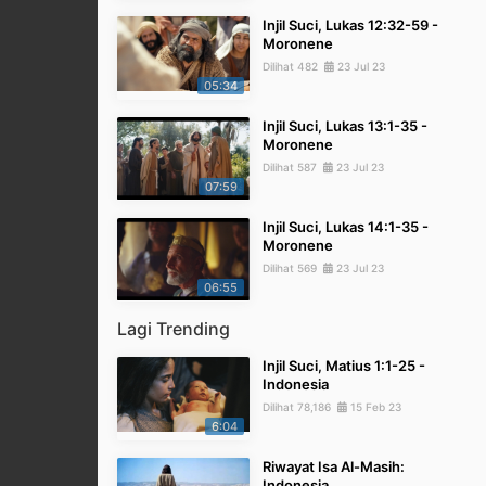
Injil Suci, Lukas 12:32-59 -
Moronene
Dilihat 482
23 Jul 23
05:34
Injil Suci, Lukas 13:1-35 -
Moronene
Dilihat 587
23 Jul 23
07:59
Injil Suci, Lukas 14:1-35 -
Moronene
Dilihat 569
23 Jul 23
06:55
Lagi Trending
Injil Suci, Matius 1:1-25 -
Indonesia
Dilihat 78,186
15 Feb 23
6:04
Riwayat Isa Al-Masih:
Indonesia