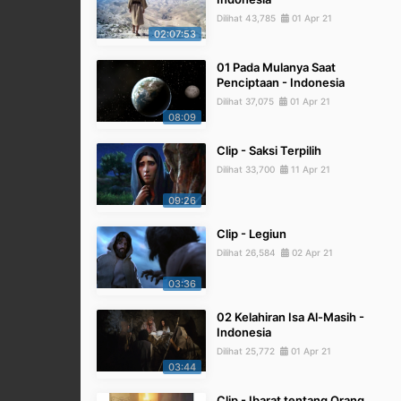
Dilihat 43,785
01 Apr 21
02:07:53
01 Pada Mulanya Saat
Penciptaan - Indonesia
Dilihat 37,075
01 Apr 21
08:09
Clip - Saksi Terpilih
Dilihat 33,700
11 Apr 21
09:26
Clip - Legiun
Dilihat 26,584
02 Apr 21
03:36
02 Kelahiran Isa Al-Masih -
Indonesia
Dilihat 25,772
01 Apr 21
03:44
Clip - Ibarat tentang Orang