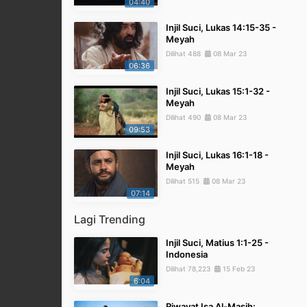
04:40
Injil Suci, Lukas 14:15-35 -
Meyah
Dilihat 488
08 Mar 23
06:36
Injil Suci, Lukas 15:1-32 -
Meyah
Dilihat 490
08 Mar 23
09:53
Injil Suci, Lukas 16:1-18 -
Meyah
Dilihat 515
08 Mar 23
07:14
Lagi Trending
Injil Suci, Matius 1:1-25 -
Indonesia
Dilihat 78,223
15 Feb 23
6:04
Riwayat Isa Al-Masih: