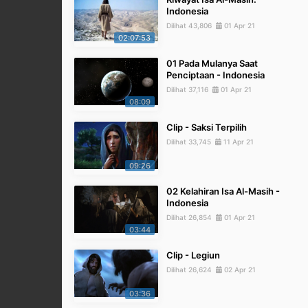
Indonesia
Dilihat 43,806
01 Apr 21
02:07:53
01 Pada Mulanya Saat
Penciptaan - Indonesia
Dilihat 37,116
01 Apr 21
08:09
Clip - Saksi Terpilih
Dilihat 33,745
11 Apr 21
09:26
02 Kelahiran Isa Al-Masih -
Indonesia
Dilihat 26,854
01 Apr 21
03:44
Clip - Legiun
Dilihat 26,624
02 Apr 21
03:36