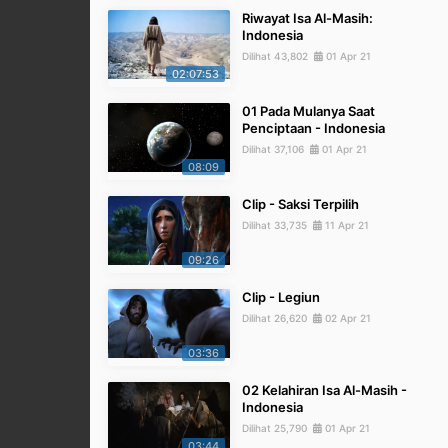
Riwayat Isa Al-Masih:
Indonesia
Dilihat 43,802
01 Apr 21
02:07:53
01 Pada Mulanya Saat
Penciptaan - Indonesia
Dilihat 37,106
01 Apr 21
08:09
Clip - Saksi Terpilih
Dilihat 33,735
11 Apr 21
09:26
Clip - Legiun
Dilihat 26,620
02 Apr 21
03:36
02 Kelahiran Isa Al-Masih -
Indonesia
Dilihat 25,790
01 Apr 21
03:44