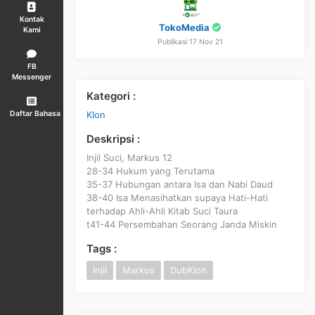
Kontak
TokoMedia
Kami
Publikasi 17 Nov 21
FB
Messenger
Kategori :
Klon
Daftar Bahasa
Deskripsi :
Injil Suci, Markus 12
28-34 Hukum yang Terutama
35-37 Hubungan antara Isa dan Nabi Daud
38-40 Isa Menasihatkan supaya Hati-Hati
terhadap Ahli-Ahli Kitab Suci Taura
t41-44 Persembahan Seorang Janda Miskin
Tags :
Injil
Markus
DubKlon