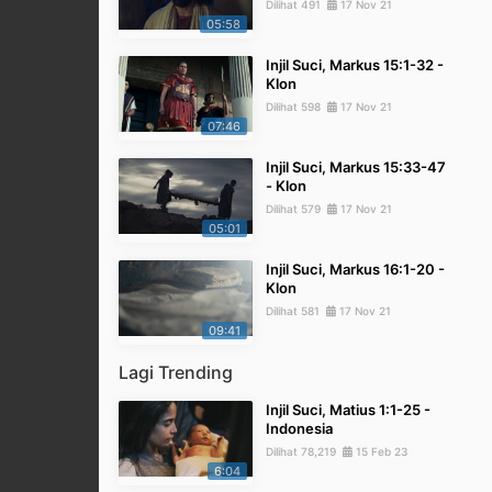
Dilihat 491
17 Nov 21
05:58
Injil Suci, Markus 15:1-32 -
Klon
Dilihat 598
17 Nov 21
07:46
Injil Suci, Markus 15:33-47
- Klon
Dilihat 579
17 Nov 21
05:01
Injil Suci, Markus 16:1-20 -
Klon
Dilihat 581
17 Nov 21
09:41
Lagi Trending
Injil Suci, Matius 1:1-25 -
Indonesia
Dilihat 78,219
15 Feb 23
6:04