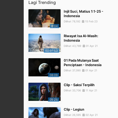
Lagi Trending
Injil Suci, Matius 1:1-25 -
Indonesia
Dilihat 78,192
15 Feb 23
6:04
Riwayat Isa Al-Masih:
Indonesia
Dilihat 43,789
01 Apr 21
02:07:53
01 Pada Mulanya Saat
Penciptaan - Indonesia
Dilihat 37,090
01 Apr 21
08:09
Clip - Saksi Terpilih
Dilihat 33,706
11 Apr 21
09:26
Clip - Legiun
Dilihat 26,595
02 Apr 21