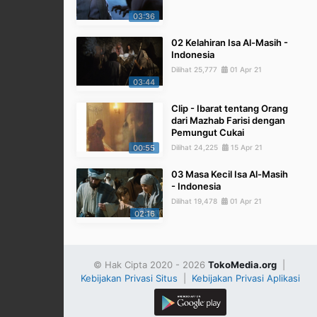
03:36
02 Kelahiran Isa Al-Masih -
Indonesia
Dilihat 25,777
01 Apr 21
03:44
Clip - Ibarat tentang Orang
dari Mazhab Farisi dengan
Pemungut Cukai
00:55
Dilihat 24,225
15 Apr 21
03 Masa Kecil Isa Al-Masih
- Indonesia
Dilihat 19,478
01 Apr 21
02:16
© Hak Cipta 2020 - 2026
TokoMedia.org
|
Kebijakan Privasi Situs
|
Kebijakan Privasi Aplikasi