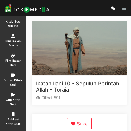
Kitab Suci
Alkitab
Film Isa Al-
Masih
Film Ikatan
Ilahi
Video Kitab
Ikatan Ilahi 10 - Sepuluh Perintah
Suci
Allah - Toraja
Dilihat 591
Clip Kitab
Suci
Aplikasi
Suka
Kitab Suci