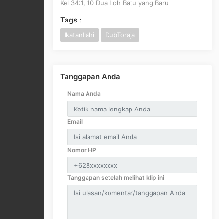
Kel 34:1, 10 Dua Loh Batu yang Baru
Tags :
IkatanIlahi
DubToraja
Tanggapan Anda
Nama Anda
Email
Nomor HP
Tanggapan setelah melihat klip ini