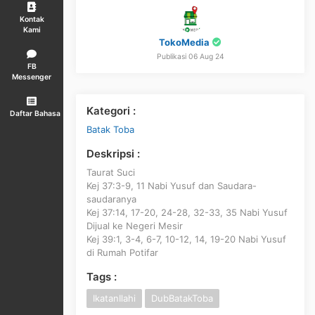
Kontak
Kami
TokoMedia
Publikasi 06 Aug 24
FB
Messenger
Kategori :
Daftar Bahasa
Batak Toba
Deskripsi :
Taurat Suci
Kej 37:3-9, 11 Nabi Yusuf dan Saudara-
saudaranya
Kej 37:14, 17-20, 24-28, 32-33, 35 Nabi Yusuf
Dijual ke Negeri Mesir
Kej 39:1, 3-4, 6-7, 10-12, 14, 19-20 Nabi Yusuf
di Rumah Potifar
Tags :
IkatanIlahi
DubBatakToba