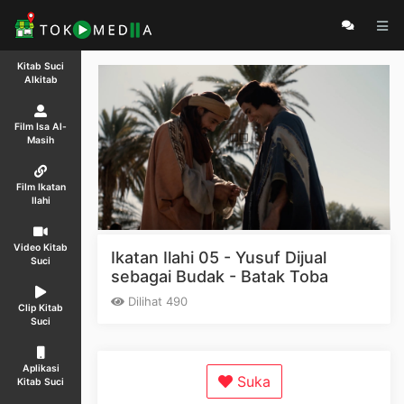
Kitab Suci
Alkitab
Film Isa Al-
Masih
Film Ikatan
Ilahi
Video Kitab
Ikatan Ilahi 05 - Yusuf Dijual
Suci
sebagai Budak - Batak Toba
Dilihat 490
Clip Kitab
Suci
Aplikasi
Suka
Kitab Suci