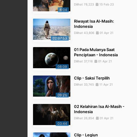
Dilihat 78,223
15 Feb 23
6:04
Riwayat Isa Al-Masih:
Indonesia
Dilihat 43,806
01 Apr 21
02:07:53
01 Pada Mulanya Saat
Penciptaan - Indonesia
Dilihat 37,116
01 Apr 21
08:09
Clip - Saksi Terpilih
Dilihat 33,745
11 Apr 21
09:26
02 Kelahiran Isa Al-Masih -
Indonesia
Dilihat 26,854
01 Apr 21
03:44
Clip - Legiun