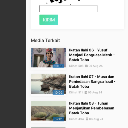
Media Terkait
Ikatan Ilahi 06 - Yusuf
Menjadi Penguasa Mesir -
Batak Toba
10:09
Dilihat 508
06 Aug 24
Ikatan Ilahi 07 - Musa dan
Penindasan Bangsa Israil -
Batak Toba
10:02
Dilihat 511
06 Aug 24
Ikatan Ilahi 08 - Tuhan
Menjanjikan Pembebasan -
Batak Toba
07:01
Dilihat 494
06 Aug 24