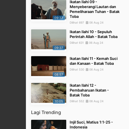
Ikatan Ilahi 09 -
Menyeberangi Lautan dan
Pemeliharaan Tuhan - Batak
Toba
09:37
Dilihat 697
06 Aug 24
Ikatan Ilahi 10 - Sepuluh
Perintah Allah - Batak Toba
Dilihat 631
06 Aug 24
09:37
Ikatan Ilahi 11 - Kemah Suci
dan Kanaan - Batak Toba
Dilihat 530
06 Aug 24
08:57
Ikatan Ilahi 12 -
Pembaharuan Ikatan -
Batak Toba
10:05
Dilihat 552
06 Aug 24
Lagi Trending
Injil Suci, Matius 1:1-25 -
Indonesia