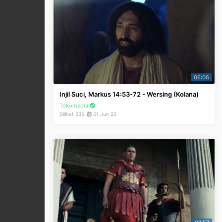
06:06
Injil Suci, Markus 14:53-72 - Wersing (Kolana)
Tokomedia
Dilihat 535
01 Jun 22