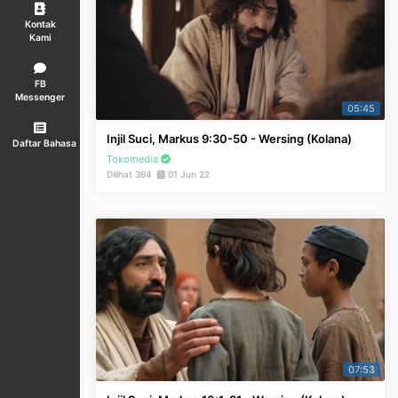
Kontak
Kami
FB
Messenger
05:45
Injil Suci, Markus 9:30-50 - Wersing (Kolana)
Daftar Bahasa
Tokomedia
Dilihat 364
01 Jun 22
07:53