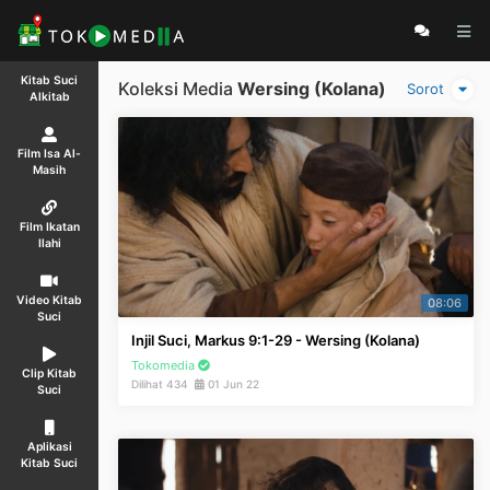
Kitab Suci
Koleksi Media
Wersing (Kolana)
Sorot
Alkitab
Film Isa Al-
Masih
Film Ikatan
Ilahi
Video Kitab
08:06
Suci
Injil Suci, Markus 9:1-29 - Wersing (Kolana)
Tokomedia
Clip Kitab
Dilihat 434
01 Jun 22
Suci
Aplikasi
Kitab Suci