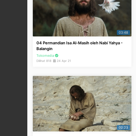
03:48
04 Permandian Isa Al-Masih oleh Nabi Yahya -
Balangin
Tokomedia
Dilihat 818
24 Apr 21
02:23