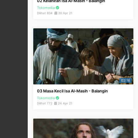
02 Kelahiran Isa Al-Masih - Balangin
Tokomedia
Dilihat 834
20 Apr 21
02:16
03 Masa Kecil Isa Al-Masih - Balangin
Tokomedia
Dilihat 772
24 Apr 21