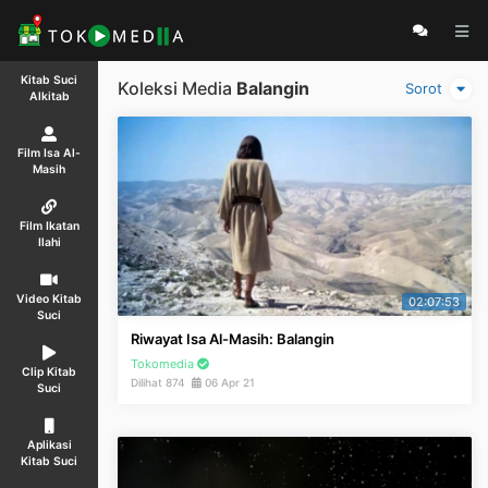
Kitab Suci
Koleksi Media
Balangin
Sorot
Alkitab
Film Isa Al-
Masih
Film Ikatan
Ilahi
Video Kitab
02:07:53
Suci
Riwayat Isa Al-Masih: Balangin
Tokomedia
Clip Kitab
Dilihat 874
06 Apr 21
Suci
Aplikasi
Kitab Suci