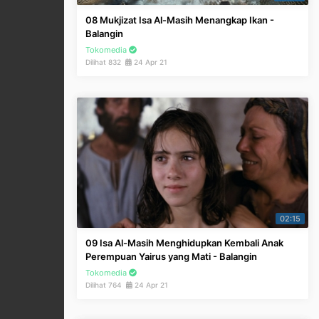
08 Mukjizat Isa Al-Masih Menangkap Ikan -
Balangin
Tokomedia
Dilihat 832
24 Apr 21
02:15
09 Isa Al-Masih Menghidupkan Kembali Anak
Perempuan Yairus yang Mati - Balangin
Tokomedia
Dilihat 764
24 Apr 21