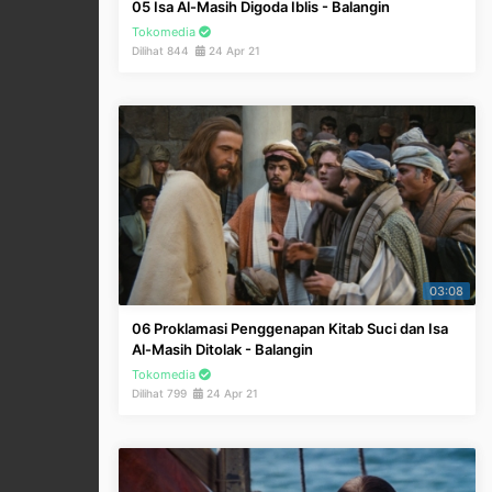
05 Isa Al-Masih Digoda Iblis - Balangin
Tokomedia
Dilihat 844
24 Apr 21
03:08
06 Proklamasi Penggenapan Kitab Suci dan Isa
Al-Masih Ditolak - Balangin
Tokomedia
Dilihat 799
24 Apr 21