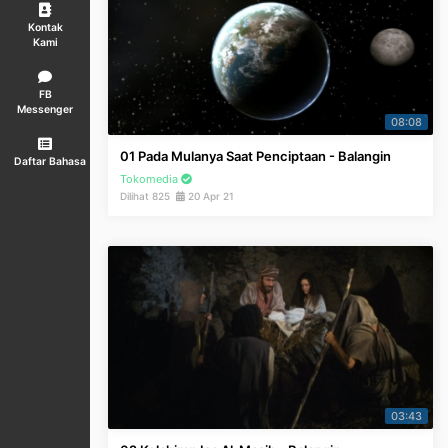
Kontak
Kami
FB
Messenger
08:08
01 Pada Mulanya Saat Penciptaan - Balangin
Daftar Bahasa
Tokomedia
Dilihat 825
20 Apr 21
03:43