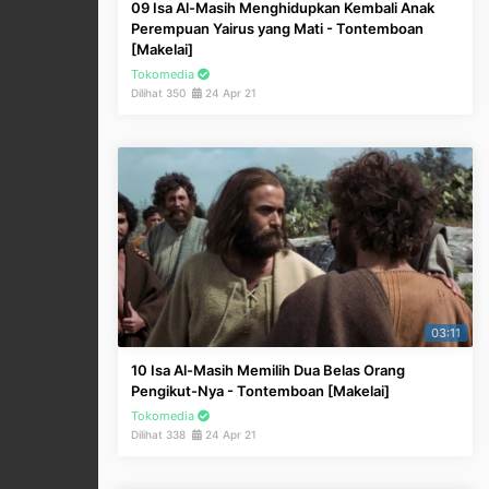
09 Isa Al-Masih Menghidupkan Kembali Anak
Perempuan Yairus yang Mati - Tontemboan
[Makelai]
Tokomedia
Dilihat 350
24 Apr 21
03:11
10 Isa Al-Masih Memilih Dua Belas Orang
Pengikut-Nya - Tontemboan [Makelai]
Tokomedia
Dilihat 338
24 Apr 21