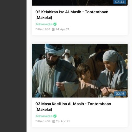
03:44
02 Kelahiran Isa Al-Masih - Tontemboan
[Makelai]
Tokomedia
Dilihat 956
24 Apr 21
02:16
03 Masa Kecil Isa Al-Masih - Tontemboan
[Makelai]
Tokomedia
Dilihat 434
24 Apr 21