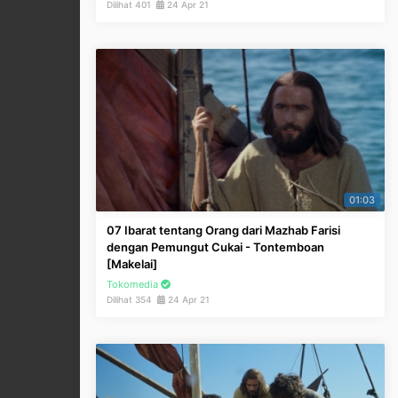
Dilihat 401
24 Apr 21
01:03
07 Ibarat tentang Orang dari Mazhab Farisi
dengan Pemungut Cukai - Tontemboan
[Makelai]
Tokomedia
Dilihat 354
24 Apr 21