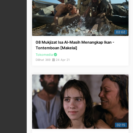
02:02
08 Mukjizat Isa Al-Masih Menangkap Ikan -
Tontemboan [Makelai]
Tokomedia
Dilihat 369
24 Apr 21
02:15