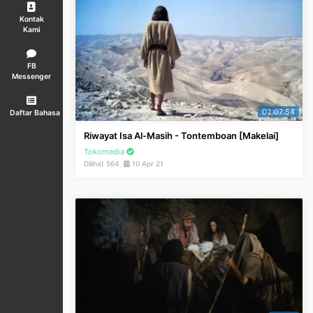
Kontak
Kami
FB
Messenger
02:07:54
Daftar Bahasa
Riwayat Isa Al-Masih - Tontemboan [Makelai]
Tokomedia
Dilihat 564
10 Apr 21