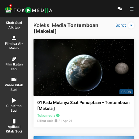
Kitab Suci
Koleksi Media
Tontemboan
Sorot
Alkitab
[Makelai]
Film Isa Al-
Masih
Film Ikatan
Ilahi
Video Kitab
Suci
08:08
01 Pada Mulanya Saat Penciptaan - Tontemboan
Clip Kitab
[Makelai]
Suci
Tokomedia
Dilihat 699
21 Apr 21
Aplikasi
Kitab Suci