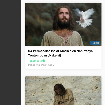
03:48
04 Permandian Isa Al-Masih oleh Nabi Yahya -
Tontemboan [Makelai]
Tokomedia
Dilihat 465
24 Apr 21