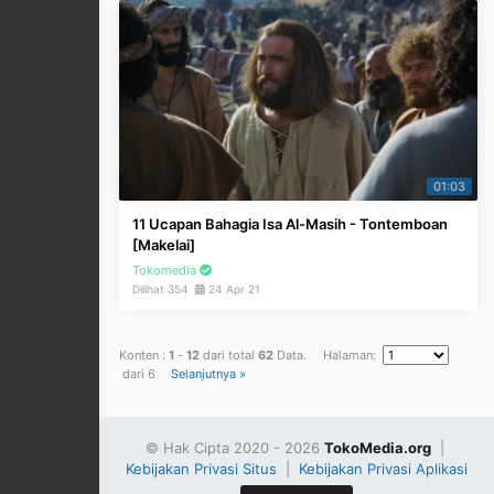
01:03
11 Ucapan Bahagia Isa Al-Masih - Tontemboan
[Makelai]
Tokomedia
Dilihat 354
24 Apr 21
Konten :
1
-
12
dari total
62
Data. Halaman:
dari 6
Selanjutnya »
© Hak Cipta 2020 - 2026
TokoMedia.org
|
Kebijakan Privasi Situs
|
Kebijakan Privasi Aplikasi